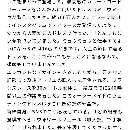
レスをまとって登場した。最高級のカレー・コード
リーレースをふんだんに用いたドレスはミュウミュ
ウが製作したもの。約700万人のフォロワーに向け
てインスタグラムでティラーヌが発信したように、
少女からの夢がこのドレスで叶った。「とんでもな
い夢を抱いていました。ミュウミュウと仕事するよ
うになったのは16歳のときです。人生の節目で着る
ドレスを、ここで作ってもらうことになるなんて、
想像もしていませんでした」
エレガントなデザインもさることながら、見えない
細部まで及ぶアトリエの職人技に圧倒される。フラ
ンスレースを30メートル使用し、完成までに240時
間以上の作業を要した。このオーダーメイドのウェ
ディングドレスはまさに匠の技の結晶だ。
新婦自身、SNSでこう感嘆している。「どの細部も
驚嘆すべきサヴォワールフェール（職人技）で丁寧
に仕上げられました。夢を実現してくださったすべ