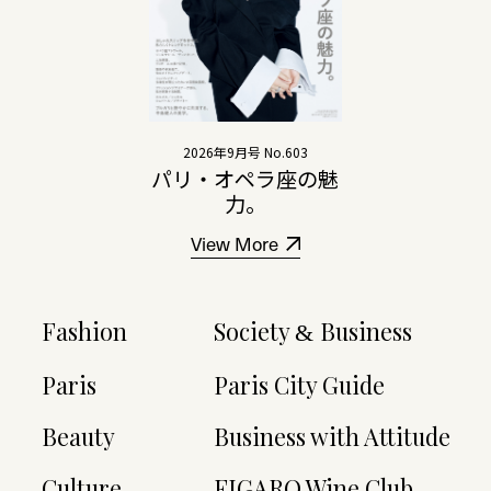
2026年9月号 No.603
パリ・オペラ座の魅
力。
View More
Fashion
Society
Business
&
Paris
Paris City Guide
Beauty
Business with Attitude
Culture
FIGARO Wine Club