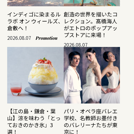
インディゴに染まるル
創造の世界を描いたコ
ラボ オン ウィールズ、
レクション。髙橋海人
倉敷へ！
がエトロのポップアッ
プストアに来場！
2026.08.07
Promotion
2026.08.07
【江の島・鎌倉・葉
パリ・オペラ座バレエ
山】涼を味わう「とっ
学校、名教師お墨付き
ておきのかき氷」3
のバレリーナたちが東
選！
京に！