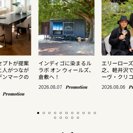
セプトが提案
インディゴに染まるル
エリーロー
と人がつなが
ラボ オン ウィールズ、
之、軽井沢
デンマークの
倉敷へ！
ーヴ・クリ
2026.08.07
2026.08.06
Promotion
P
Promotion