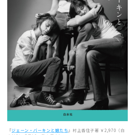
『
ジェーン・バーキンと娘たち
』村上香住子著 ￥2,970（白