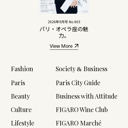
2026年9月号 No.603
パリ・オペラ座の魅
力。
View More
Fashion
Society
Business
&
Paris
Paris City Guide
Beauty
Business with Attitude
Culture
FIGARO Wine Club
Lifestyle
FIGARO Marché