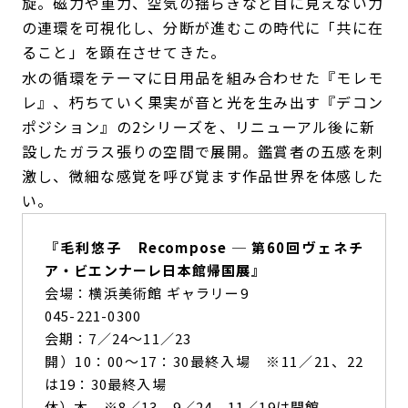
旋。磁力や重力、空気の揺らぎなど目に見えない力
の連環を可視化し、分断が進むこの時代に「共に在
ること」を顕在させてきた。
水の循環をテーマに日用品を組み合わせた『モレモ
レ』、朽ちていく果実が音と光を生み出す『デコン
ポジション』の2シリーズを、リニューアル後に新
設したガラス張りの空間で展開。鑑賞者の五感を刺
激し、微細な感覚を呼び覚ます作品世界を体感した
い。
『毛利悠子 Recompose ─ 第60回ヴェネチ
ア・ビエンナーレ日本館帰国展』
会場：横浜美術館 ギャラリー9
045-221-0300
会期：7／24～11／23
開）10：00～17：30最終入場 ※11／21、22
は19：30最終入場
休）木 ※8／13、9／24、11／19は開館