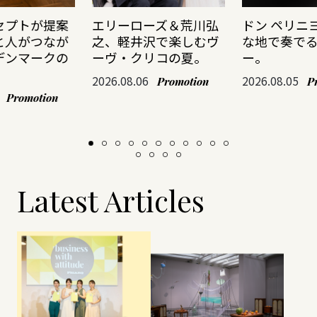
セプトが提案
エリーローズ＆荒川弘
ドン ペリニ
と人がつなが
之、軽井沢で楽しむヴ
な地で奏で
デンマークの
ーヴ・クリコの夏。
ー。
2026.08.06
2026.08.05
Promotion
P
Promotion
Latest Articles