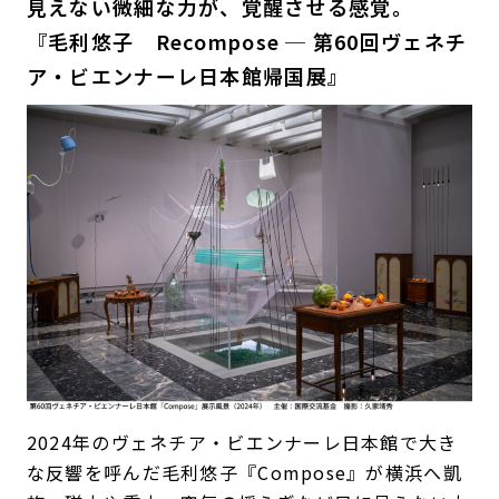
見えない微細な力が、覚醒させる感覚。
『毛利悠子 Recompose ─ 第60回ヴェネチ
ア・ビエンナーレ日本館帰国展』
2024年のヴェネチア・ビエンナーレ日本館で大き
な反響を呼んだ毛利悠子『Compose』が横浜へ凱