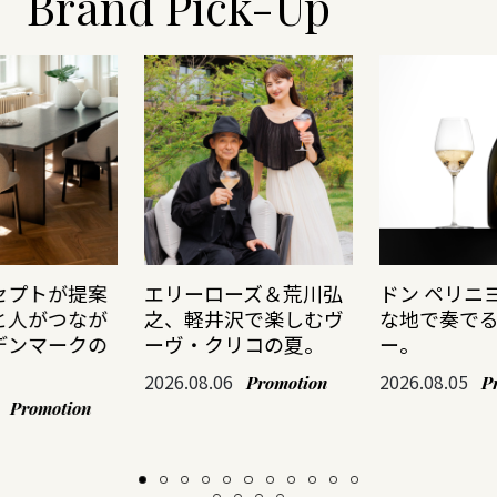
Brand Pick-Up
セプトが提案
エリーローズ＆荒川弘
ドン ペリニ
と人がつなが
之、軽井沢で楽しむヴ
な地で奏で
デンマークの
ーヴ・クリコの夏。
ー。
2026.08.06
2026.08.05
Promotion
P
Promotion