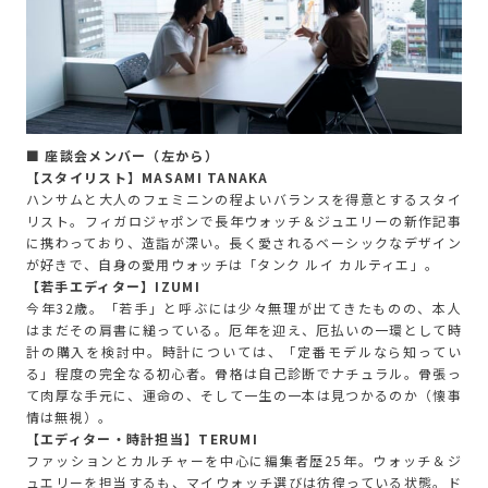
■ 座談会メンバー（左から）
【スタイリスト】MASAMI TANAKA
ハンサムと大人のフェミニンの程よいバランスを得意とするスタイ
リスト。フィガロジャポンで長年ウォッチ＆ジュエリーの新作記事
に携わっており、造詣が深い。長く愛されるベーシックなデザイン
が好きで、自身の愛用ウォッチは「タンク ルイ カルティエ」。
【若手エディター】IZUMI
今年32歳。「若手」と呼ぶには少々無理が出てきたものの、本人
はまだその肩書に縋っている。厄年を迎え、厄払いの一環として時
計の購入を検討中。時計については、「定番モデルなら知ってい
る」程度の完全なる初心者。骨格は自己診断でナチュラル。骨張っ
て肉厚な手元に、運命の、そして一生の一本は見つかるのか（懐事
情は無視）。
【エディター・時計担当】TERUMI
ファッションとカルチャーを中心に編集者歴25年。ウォッチ＆ジ
ュエリーを担当するも、マイウォッチ選びは彷徨っている状態。ド