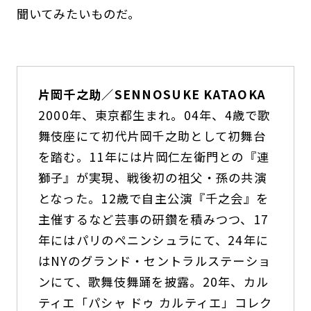
聞いてみたいものだ。
片岡千之助／SENNOSUKE KATAOKA
2000年、東京都生まれ。04年、4歳で歌
舞伎座にて初代片岡千之助として初舞台
を踏む。11年には片岡仁左衛門との『連
獅子』が実現、戦後初の祖父・孫の共演
となった。12歳で自主公演『千之会』を
主催するなど芸事の研鑽を積みつつ、17
年にはパリのペニンシュラにて、24年に
はNYのグランド・セントラルステーショ
ンにて、歌舞伎舞踊を披露。20年、カル
ティエ「パシャ ドゥ カルティエ」コレク