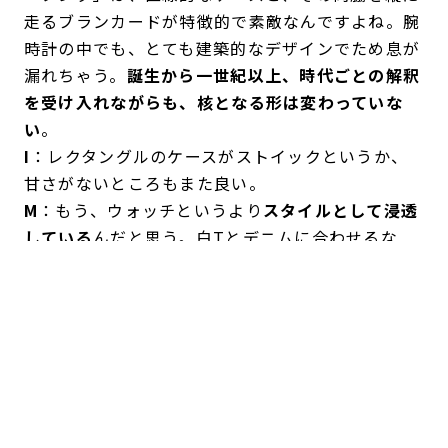
走るブランカードが特徴的で素敵なんですよね。腕
時計の中でも、とても建築的なデザインでため息が
漏れちゃう。
誕生から一世紀以上、時代ごとの解釈
を受け入れながらも、核となる形は変わっていな
い
。
I
：レクタングルのケースがストイックというか、
甘さがないところもまた良い。
M
：もう、ウォッチというより
スタイルとして浸透
している
んだと思う。白Tとデニムに合わせるな
ら、ボルドーのストラップを唯一の色にしたいな
ぁ。バッグや靴まで赤系にせず、色は手元にだけ残
す。
I
：時計をきっかけに会話も始まりそうです。「そ
の赤、素敵ですね」みたいな。「『タンク』お持ち
なんですね」とかも。一目でわかるから。
M
：そして、このルビーカボション……。控えめな