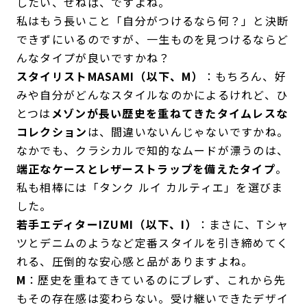
したい、せねば、ですよね。
私はもう長いこと「自分がつけるなら何？」と決断
できずにいるのですが、一生ものを見つけるならど
んなタイプが良いですかね？
スタイリストMASAMI（以下、M）
：もちろん、好
みや自分がどんなスタイルなのかによるけれど、ひ
とつは
メゾンが長い歴史を重ねてきたタイムレスな
コレクション
は、間違いないんじゃないですかね。
なかでも、クラシカルで知的なムードが漂うのは、
端正なケースとレザーストラップを備えたタイプ
。
私も相棒には「タンク ルイ カルティエ」を選びま
した。
若手エディターIZUMI（以下、I）
：まさに、Tシャ
ツとデニムのようなど定番スタイルを引き締めてく
れる、圧倒的な安心感と品がありますよね。
M
：歴史を重ねてきているのにブレず、これから先
もその存在感は変わらない。受け継いできたデザイ