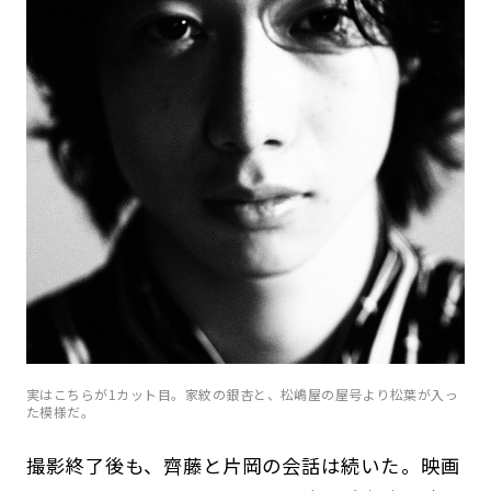
実はこちらが1カット目。家紋の銀杏と、松嶋屋の屋号より松葉が入っ
た模様だ。
撮影終了後も、齊藤と片岡の会話は続いた。映画