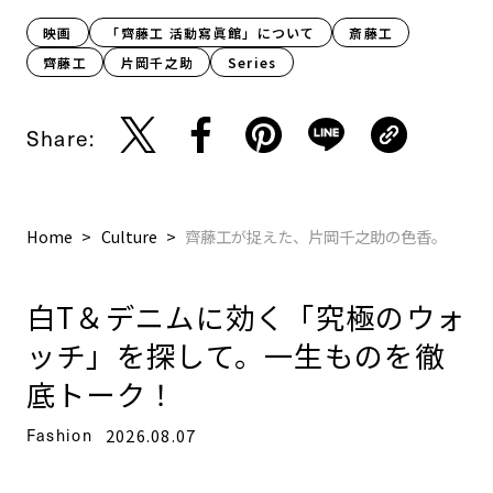
映画
「齊藤工 活動寫眞館」について
斎藤工
齊藤工
片岡千之助
Series
Share:
Home
Culture
齊藤工が捉えた、片岡千之助の色香。
白T＆デニムに効く「究極のウォ
ッチ」を探して。一生ものを徹
底トーク！
Fashion
2026.08.07