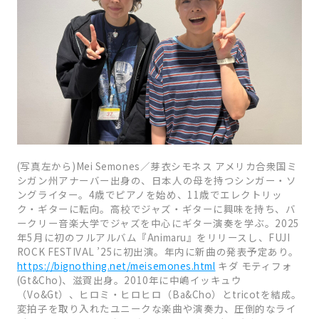
(写真左から)Mei Semones／芽衣シモネス アメリカ合衆国ミ
シガン州アナーバー出身の、日本人の母を持つシンガー・ソ
ングライター。4歳でピアノを始め、11歳でエレクトリッ
ク・ギターに転向。高校でジャズ・ギターに興味を持ち、バ
ークリー音楽大学でジャズを中心にギター演奏を学ぶ。2025
年5月に初のフルアルバム『Animaru』をリリースし、FUJI
ROCK FESTIVAL ’25に初出演。年内に新曲の発表予定あり。
https://bignothing.net/meisemones.html
キダ モティフォ
(Gt&Cho)、滋賀出身。2010年に中嶋イッキュウ
（Vo&Gt）、ヒロミ・ヒロヒロ（Ba&Cho）とtricotを結成。
変拍子を取り入れたユニークな楽曲や演奏力、圧倒的なライ