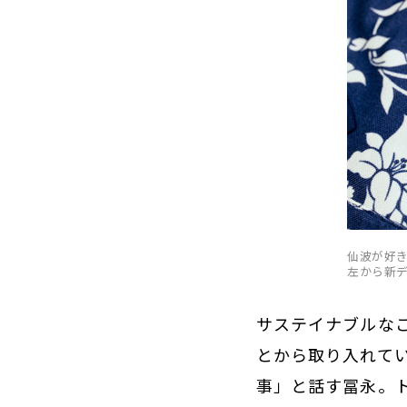
仙波が好
左から新
サステイナブルな
とから取り入れて
事」と話す冨永。