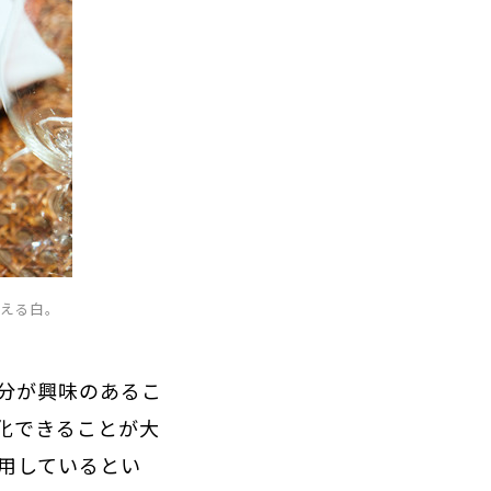
映える白。
分が興味のあるこ
化できることが大
用しているとい