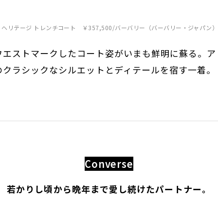
 ヘリテージ トレンチコート ￥357,500/バーバリー（バーバリー・ジャパン
ウエストマークしたコート姿がいまも鮮明に蘇る。ア
のクラシックなシルエットとディテールを宿す一着。
Converse
若かりし頃から晩年まで愛し続けたパートナー。