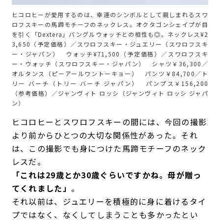
ヒコロヒーが愛用するのは、幸運のシンボルとして親しまれるスワ
ロフスキーの馬蹄モチーフのネックレス。オクタゴンシェイプが目
を引く「Dextera」バングルウォッチとの相性も◎。ネックレス¥2
3,650（予定価格）／スワロフスキー・ジュエリー（スワロフスキ
ー・ジャパン） ウォッチ¥71,500（予定価格）／スワロフスキ
ー・ウォッチ（スワロフスキー・ジャパン） シャツ￥36,300／
オルタンス（ピーアールワントーキョー） パンツ￥84,700／ト
リー バーチ（トリー バーチ ジャパン） パンプス￥156,200
（参考価格）／ジャンヴィト ロッシ（ジャンヴィト ロッシ ジャパ
ン）
ヒコロヒーとスワロフスキーの間には、今回の撮影
より前からひとつの大切な関係性があった。それ
は、この撮影でも身につけた馬蹄モチーフのネック
レスだ。
「これは29歳とか30歳ぐらいですかね。母が贈っ
てくれました」
。
それ以前は、ジュエリーを積極的に身に着けるタイ
プではなく、なくしてしまうことも多かったとい