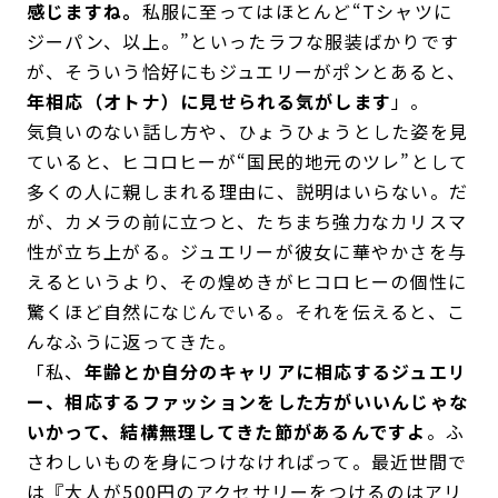
感じますね。
私服に至ってはほとんど“Tシャツに
ジーパン、以上。”といったラフな服装ばかりです
が、そういう恰好にもジュエリーがポンとあると、
年相応（オトナ）に見せられる気がします
」。
気負いのない話し方や、ひょうひょうとした姿を見
ていると、ヒコロヒーが“国民的地元のツレ”として
多くの人に親しまれる理由に、説明はいらない。だ
が、カメラの前に立つと、たちまち強力なカリスマ
性が立ち上がる。ジュエリーが彼女に華やかさを与
えるというより、その煌めきがヒコロヒーの個性に
驚くほど自然になじんでいる。それを伝えると、こ
んなふうに返ってきた。
「私、
年齢とか自分のキャリアに相応するジュエリ
ー、相応するファッションをした方がいいんじゃな
いかって、結構無理してきた節があるんですよ
。ふ
さわしいものを身につけなければって。最近世間で
は『大人が500円のアクセサリーをつけるのはアリ