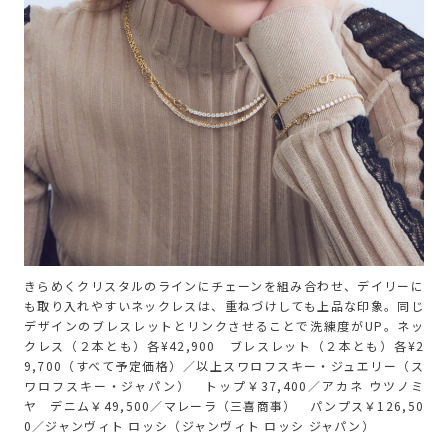
きらめくクリスタルのラインにチェーンを組み合わせ、デイリーに
も取り入れやすいネックレスは、重ねづけしても上品な印象。同じ
デザインのブレスレットとリンクさせることで洗練度がUP。ネッ
クレス（２本とも）各¥42,900 ブレスレット（２本とも）各¥2
9,700（すべて予定価格）／以上スワロフスキー・ジュエリー（ス
ワロフスキー・ジャパン） トップ￥37,400／アカネ ウツノミ
ヤ デニム￥49,500／マレーラ（三喜商事） パンプス￥126,50
0／ジャンヴィト ロッシ（ジャンヴィト ロッシ ジャパン）