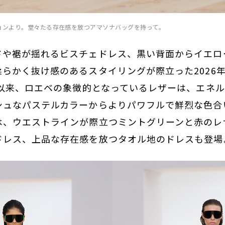
ションより。堂々たる存在感を放つアマソナバッグを持って。
ドや裾が揺れるビスチェドレス、黒い背面からイエロ
らかく抜け感のあるスタイリングが際立った2026
業以来、ロエベの象徴的となっているレザーは、エネ
シュなパステルカラーからよりパワフルで鮮烈な色合
は、ウエストラインが際立つミントグリーンと赤のレ
ドレス、上品な存在感を放つタオル地のドレスも登場