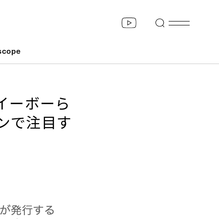
scope
・イーボーら
ョンで注目す