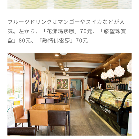
フルーツドリンクはマンゴーやスイカなどが人
気。左から、「花漾瑪莎哪」70元、「慾望珠寶
盒」80元、「熱情佛雷莎」70元