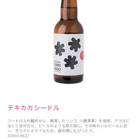
テキカカシードル
フードロスの観点から、摘果したリンゴ（=摘果果）を使用。グラスに
注ぐと泡が立ち、ビールのような見た目に。その味わいもビールに近
く、きりりとドライなため、食中酒にもぴったり。
330ml ¥627