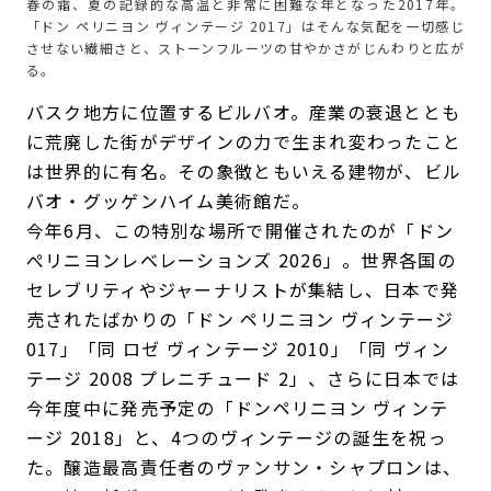
春の霜、夏の記録的な高温と非常に困難な年となった2017年。
「ドン ペリニヨン ヴィンテージ 2017」はそんな気配を一切感じ
させない繊細さと、ストーンフルーツの甘やかさがじんわりと広が
る。
バスク地方に位置するビルバオ。産業の衰退ととも
に荒廃した街がデザインの力で生まれ変わったこと
は世界的に有名。その象徴ともいえる建物が、ビル
バオ・グッゲンハイム美術館だ。
今年6月、この特別な場所で開催されたのが「ドン
ぺリニヨンレベレーションズ 2026」。世界各国の
セレブリティやジャーナリストが集結し、日本で発
売されたばかりの「ドン ペリニヨン ヴィンテージ
017」「同 ロゼ ヴィンテージ 2010」「同 ヴィン
テージ 2008 プレニチュード 2」、さらに日本では
今年度中に発売予定の「ドンペリニヨン ヴィンテ
ージ 2018」と、4つのヴィンテージの誕生を祝っ
た。醸造最高責任者のヴァンサン・シャプロンは、