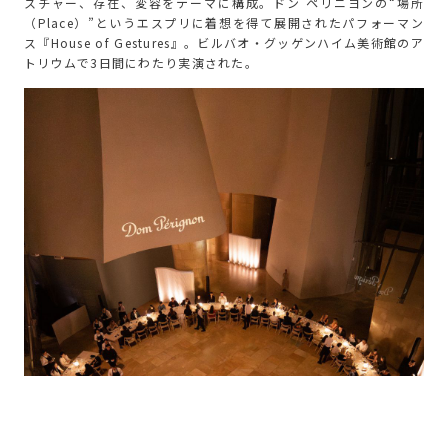
スチャー、存在、変容をテーマに構成。ドン ペリニヨンの“場所
（Place）”というエスプリに着想を得て展開されたパフォーマン
ス『House of Gestures』。ビルバオ・グッゲンハイム美術館のア
トリウムで3日間にわたり実演された。