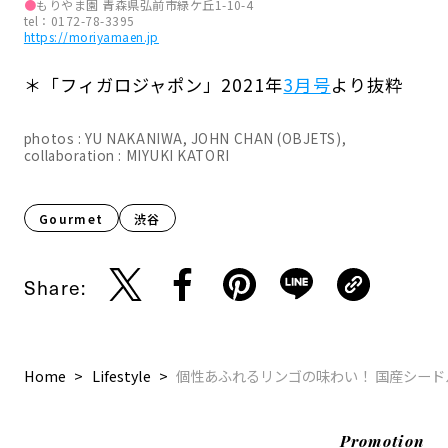
●
もりやま園 青森県弘前市緑ケ丘1-10-4
tel：0172-78-3395
https://moriyamaen.jp
＊「フィガロジャポン」2021年
3月号
より抜粋
photos : YU NAKANIWA, JOHN CHAN (OBJETS),
collaboration : MIYUKI KATORI
Gourmet
渋谷
Share:
Home
Lifestyle
個性あふれるリンゴの味わい！ 国産シード
Promotion