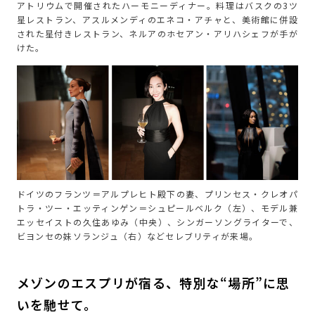
アトリウムで開催されたハーモニーディナー。料理はバスクの3ツ
星レストラン、アスルメンディのエネコ・アチャと、美術館に併設
された星付きレストラン、ネルアのホセアン・アリハシェフが手が
けた。
ドイツのフランツ＝アルプレヒト殿下の妻、プリンセス・クレオパ
トラ・ツー・エッティンゲン＝シュピールベルク（左）、モデル兼
エッセイストの久住あゆみ（中央）、シンガーソングライターで、
ビヨンセの妹ソランジュ（右）などセレブリティが来場。
メゾンのエスプリが宿る、特別な“場所”に思
いを馳せて。