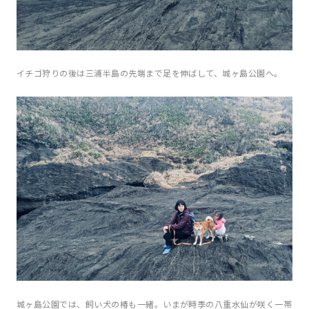
イチゴ狩りの後は三浦半島の先端まで足を伸ばして、城ヶ島公園へ。
城ヶ島公園では、飼い犬の椿も一緒。いまが時季の八重水仙が咲く一帯