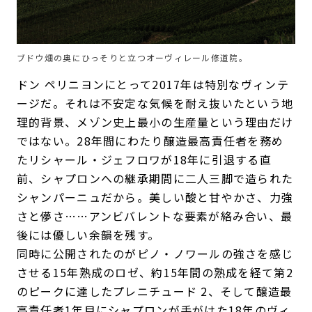
ブドウ畑の奥にひっそりと立つオーヴィレール修道院。
ドン ペリニヨンにとって2017年は特別なヴィンテ
ージだ。それは不安定な気候を耐え抜いたという地
理的背景、メゾン史上最小の生産量という理由だけ
ではない。28年間にわたり醸造最高責任者を務め
たリシャール・ジェフロワが18年に引退する直
前、シャプロンへの継承期間に二人三脚で造られた
シャンパーニュだから。美しい酸と甘やかさ、力強
さと儚さ……アンビバレントな要素が絡み合い、最
後には優しい余韻を残す。
同時に公開されたのがピノ・ノワールの強さを感じ
させる15年熟成のロゼ、約15年間の熟成を経て第2
のピークに達したプレニチュード 2、そして醸造最
高責任者1年目にシャプロンが手がけた18年のヴィ