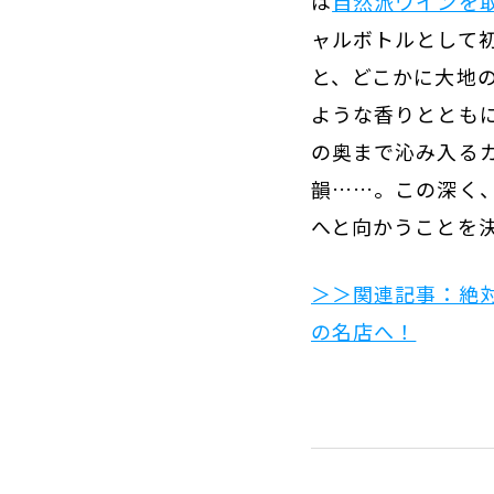
は
自然派ワインを取
ャルボトルとして
と、どこかに大地
ような香りととも
の奥まで沁み入る
韻……。この深く
へと向かうことを
＞＞関連記事：絶
の名店へ！