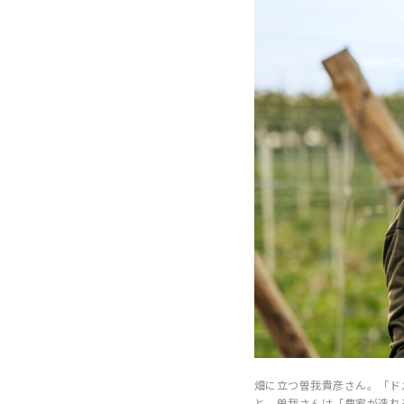
畑に立つ曽我貴彦さん。「ド
と。曽我さんは「農家が造れ