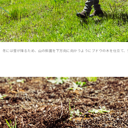
。冬には雪が降るため、山の斜面を下方向に向かうようにブドウの木を仕立て、