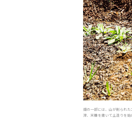
畑の一部には、山が削られた
滓、米糠を撒いて土造りを始