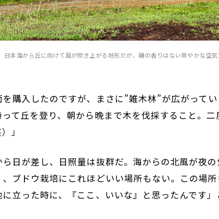
。日本海から丘に向けて風が吹き上がる地形だが、磯の香りはない爽やかな空気
面を購入したのですが、まさに”雑木林”が広がって
持って丘を登り、朝から晩まで木を伐採すること。二
笑）」
から日が差し、日照量は抜群だ。海からの北風が夜の
く、ブドウ栽培にこれほどいい場所もない。この場所
地に立った時に、『ここ、いいな』と思ったんです」