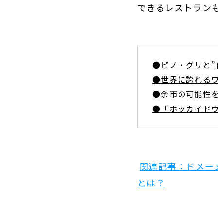
できるレストラン
●ピノ・グリと”
●世界に誇れる
●余市の可能性
●「ホッカイド
関連記事：ドメー
とは？