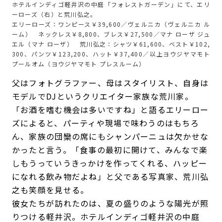
ホテルインディゴ軽井沢の中庭「フォレストガーデン」にて、エリ
ーローズ（右）と荒川弘之。
エリーローズ：ワンピース￥39,600／ヴェルニカ（ヴェルニカ ル
ーム） ネックレス￥8,800、ブレス￥27,500／マナ ローザ ジュ
エル（マナ ローザ） 荒川弘之：シャツ￥61,600、ベスト￥102,
300、パンツ￥123,200、ハット￥37,400／以上ヨウジヤマモト
プールオム（ヨウジヤマモト プレスルーム）
父はフォトグラファー、母はスタイリスト、自身は
モデルでDJというクリエイター家族な荒川家。
「お酒を嗜む機会は多いですね」と語るエリーロー
ズによると、パーティや現場で味わうのはもちろ
ん、家族の団欒の席にもシャンパーニュは欠かせな
かったと言う。「食事の最初に開けて、みんなで楽
しもうっていうきっかけを作ってくれる、ハッピー
になれる飲み物だよね」と父である写真家、荒川弘
之も笑顔を見せる。
彼女たちが訪れたのは、夏の盛りのような陽光が照
りつける軽井沢。ホテルインディゴ軽井沢の中庭