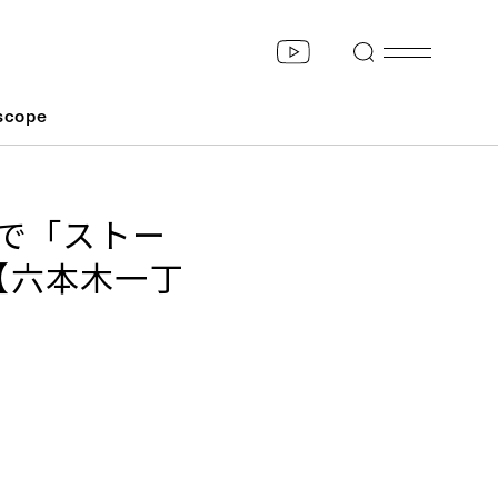
scope
ブで「ストー
【六本木一丁