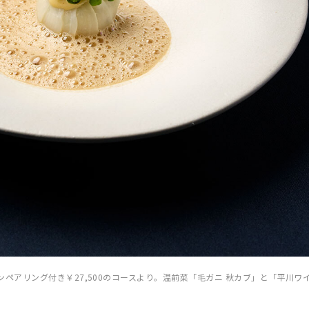
ペアリング付き￥27,500のコースより。温前菜「毛ガニ 秋カブ」と「平川ワイ