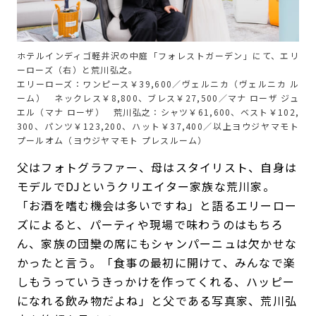
ホテルインディゴ軽井沢の中庭「フォレストガーデン」にて、エリ
ーローズ（右）と荒川弘之。
エリーローズ：ワンピース￥39,600／ヴェルニカ（ヴェルニカ ル
ーム） ネックレス￥8,800、ブレス￥27,500／マナ ローザ ジュ
エル（マナ ローザ） 荒川弘之：シャツ￥61,600、ベスト￥102,
300、パンツ￥123,200、ハット￥37,400／以上ヨウジヤマモト
プールオム（ヨウジヤマモト プレスルーム）
父はフォトグラファー、母はスタイリスト、自身は
モデルでDJというクリエイター家族な荒川家。
「お酒を嗜む機会は多いですね」と語るエリーロー
ズによると、パーティや現場で味わうのはもちろ
ん、家族の団欒の席にもシャンパーニュは欠かせな
かったと言う。「食事の最初に開けて、みんなで楽
しもうっていうきっかけを作ってくれる、ハッピー
になれる飲み物だよね」と父である写真家、荒川弘