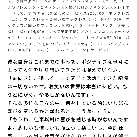
ス。写真のように１本のオールアラウンドネックレスと、同シリー
ズのブレスレットとネックレスを繋いだロングネックレスをレイヤ
ードして、表情の変化を楽しめる。ピアス¥29,700 ネックレス
（上）、ブレスレットと繋いだネックレス（下） 各¥44,000 ネ
ックレスと繋いだブレスレット¥34,100 セット リング（人差し
指と中指）¥44,000（すべて予定価格）／以上スワロフスキー・ジ
ュエリー（スワロフスキー・ジャパン） トップス￥53,900 パ
ンツ￥63,800／ともにリヴィアナ コンティ（イザ） パンプス￥
118,800／トーテム（トーテム クライアントサービス）
彼女自身はこれまでの歩みを、ポジティブな思考に
よって人生を切り開いてきたとは捉えていない。
「前向きに、楽しく！って感じで活動してきた記憶
は一切ないです。
お笑いの世界は本当にシビア。も
うとにかく、やるしかないんです
」。
そんな多忙な日々の中、何をしている時にいちばん
喜びを感じるかと尋ねると、こう返ってきた。
「もうね、
仕事以外に喜びを感じる時がないんです
よ。
悲しいも悔しいも腹立つも楽しいも、全部仕
事。でも本当に仕事が好きなので、ストレスが溜ま