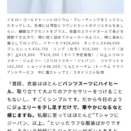
イエローゴールドトーンとロジウム・プレーティングをミックスし
たネックレス。先端には雫型とラウンドカットのクリスタルをあし
らい、繊細なアクセントをプラス。背面のスライドボールで長さを
調節できるので、時に短く詰めてチョーカーのように、時に長めに
垂らしてロングに。イヤーカフ¥28,600 ネックレス¥44,000
ブレスレット¥24,750 リング（右手）¥16,500 リング（左
手）上¥19,800 下¥16,500（すべて予定価格）／以上スワロフ
スキー・ジュエリー（スワロフスキー・ジャパン） ジャケット￥
163,500 ショーツ￥48,500／ともにトーテム（トーテム クライ
アントサービス 中に着たトップス／スタイリスト私物
「普段、衣装はほとんど
パンツスーツにハイヒー
ル
。取り立てて大ぶりのアクセサリーをつけること
もないし、すごくシンプルです。だから今日のよう
に
ジュエリーを少し足すだけで、華やかになるなと
感じますね。
私服に至ってはほとんど“Tシャツに
ジーパン、以上。”といったラフな服装ばかりです
が、そういう恰好にもジュエリーがポンとあると、