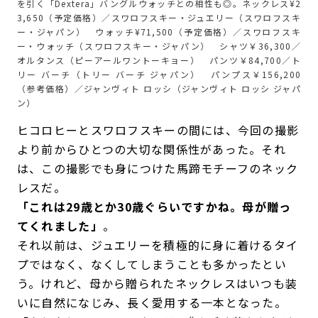
を引く「Dextera」バングルウォッチとの相性も◎。ネックレス¥2
3,650（予定価格）／スワロフスキー・ジュエリー（スワロフスキ
ー・ジャパン） ウォッチ¥71,500（予定価格）／スワロフスキ
ー・ウォッチ（スワロフスキー・ジャパン） シャツ￥36,300／
オルタンス（ピーアールワントーキョー） パンツ￥84,700／ト
リー バーチ（トリー バーチ ジャパン） パンプス￥156,200
（参考価格）／ジャンヴィト ロッシ（ジャンヴィト ロッシ ジャパ
ン）
ヒコロヒーとスワロフスキーの間には、今回の撮影
より前からひとつの大切な関係性があった。それ
は、この撮影でも身につけた馬蹄モチーフのネック
レスだ。
「これは29歳とか30歳ぐらいですかね。母が贈っ
てくれました」
。
それ以前は、ジュエリーを積極的に身に着けるタイ
プではなく、なくしてしまうことも多かったとい
う。けれど、母から贈られたネックレスはいつも装
いに自然になじみ、長く愛用する一本となった。