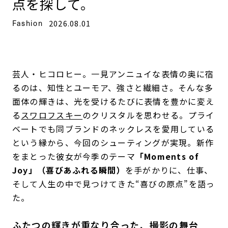
点を探して。
Fashion
2026.08.01
芸人・ヒコロヒー。一見アンニュイな表情の奥に宿
るのは、知性とユーモア、強さと繊細さ。そんな多
面体の輝きは、光を受けるたびに表情を豊かに変え
る
スワロフスキー
のクリスタルを思わせる。プライ
ベートでも同ブランドのネックレスを愛用している
という縁から、今回のシューティングが実現。新作
をまとった彼女が今季のテーマ
「Moments of
Joy」（喜びあふれる瞬間）
を手がかりに、仕事、
そして人生の中で見つけてきた“喜びの原点”を語っ
た。
ふたつの輝きが重なり合った、撮影の舞台