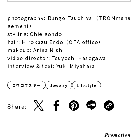
photography: Bungo Tsuchiya（TRONmana
gement）
styling: Chie gondo
hair: Hirokazu Endo（OTA office）
makeup: Arina Nishi
video director: Tsuyoshi Hasegawa
interview & text: Yuki Miyahara
スワロフスキー
Jewelry
Lifestyle​
Share:
Promotion