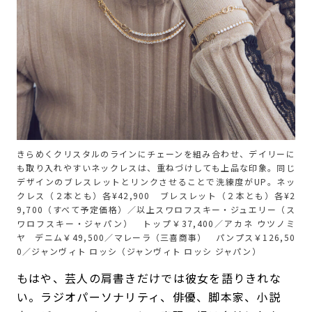
きらめくクリスタルのラインにチェーンを組み合わせ、デイリーに
も取り入れやすいネックレスは、重ねづけしても上品な印象。同じ
デザインのブレスレットとリンクさせることで洗練度がUP。ネッ
クレス（２本とも）各¥42,900 ブレスレット（２本とも）各¥2
9,700（すべて予定価格）／以上スワロフスキー・ジュエリー（ス
ワロフスキー・ジャパン） トップ￥37,400／アカネ ウツノミ
ヤ デニム￥49,500／マレーラ（三喜商事） パンプス￥126,50
0／ジャンヴィト ロッシ（ジャンヴィト ロッシ ジャパン）
もはや、芸人の肩書きだけでは彼女を語りきれな
い。ラジオパーソナリティ、俳優、脚本家、小説