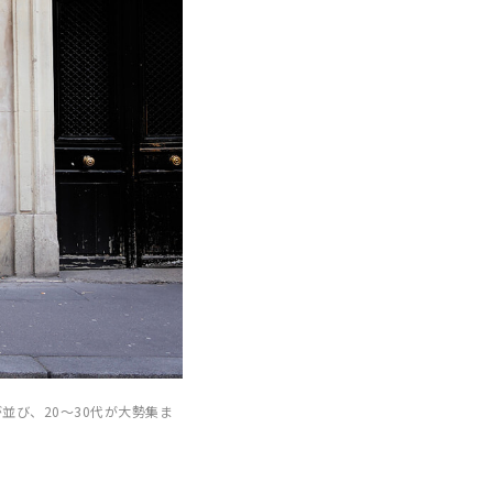
並び、20〜30代が大勢集ま