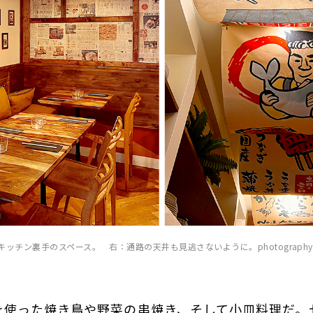
ン裏手のスペース。 右：通路の天井も見逃さないように。photography: Mar
を使った焼き鳥や野菜の串焼き、そして小皿料理だ。