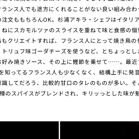
フランス人でも途方にくれることがない良い組み合わ
の注文ももちろんOK。杉浦アキラ・シェフはイタリ
くねに‍スカモルツァのスライスを重ねて味と食感の個
鳥もクリエイトすれば、フランス人にとって焼き鳥の
、トリュフ味ゴーダチーズを使うなど、とちょっとし
お好み焼きソース、その上に鰹節を乗せて……。最近
かを知ってるフランス人も少なくなく、結構上手に発
意識してだろう、比較的甘口のタレのものが多い。そ
5種のスパイスがブレンドされ、キリッっとした味が