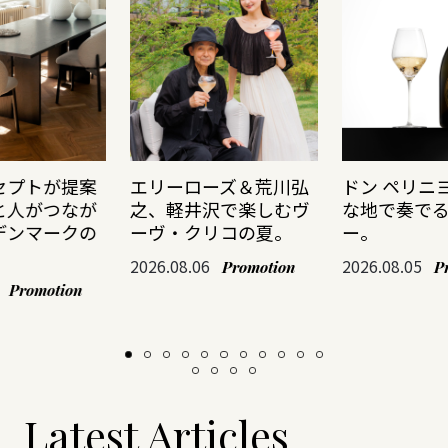
セプトが提案
エリーローズ＆荒川弘
ドン ペリニ
と人がつなが
之、軽井沢で楽しむヴ
な地で奏で
デンマークの
ーヴ・クリコの夏。
ー。
2026.08.06
2026.08.05
Promotion
P
Promotion
Latest Articles