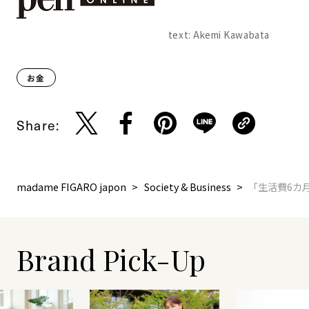
text: Akemi Kawabata
お金
Share:
madame FIGARO japon
Society & Business
「生活費6カ
Brand Pick-Up