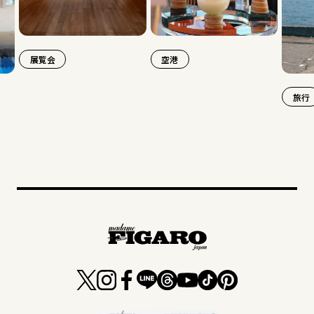
会
空港
旅行