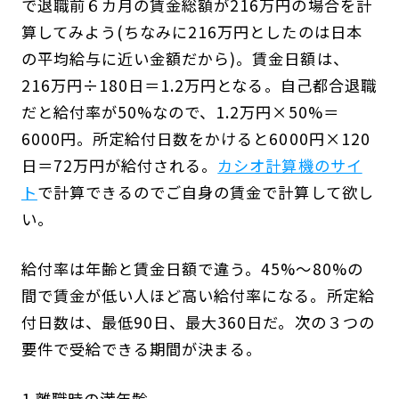
で退職前６カ月の賃金総額が216万円の場合を計
算してみよう(ちなみに216万円としたのは日本
の平均給与に近い金額だから)。賃金日額は、
216万円÷180日＝1.2万円となる。自己都合退職
だと給付率が50%なので、1.2万円×50%＝
6000円。所定給付日数をかけると6000円×120
日＝72万円が給付される。
カシオ計算機のサイ
ト
で計算できるのでご自身の賃金で計算して欲し
い。
給付率は年齢と賃金日額で違う。45%～80%の
間で賃金が低い人ほど高い給付率になる。所定給
付日数は、最低90日、最大360日だ。次の３つの
要件で受給できる期間が決まる。
1.離職時の満年齢