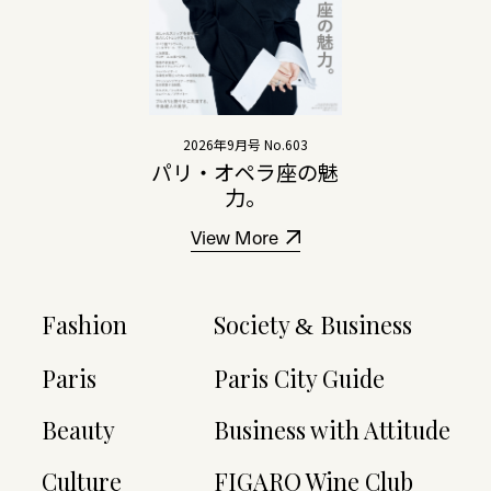
2026年9月号 No.603
パリ・オペラ座の魅
力。
View More
Fashion
Society
Business
&
Paris
Paris City Guide
Beauty
Business with Attitude
Culture
FIGARO Wine Club