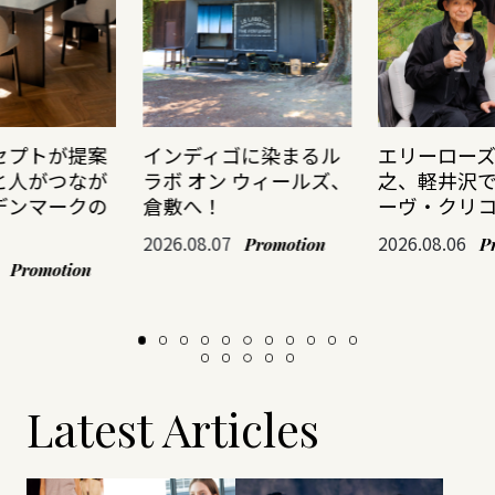
セプトが提案
インディゴに染まるル
エリーロー
と人がつなが
ラボ オン ウィールズ、
之、軽井沢
デンマークの
倉敷へ！
ーヴ・クリ
2026.08.07
2026.08.06
Promotion
P
Promotion
Latest Articles