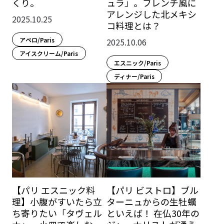
くり。
ュラ」。フレンチ風に
アレンジした北メキシ
2025.10.25
コ料理とは？
アペロ/Paris
2025.10.06
アイスクリーム/Paris
エスニック/Paris
ディナー/Paris
【パリ エスニック料
【パリ ビストロ】ブル
理】小腹がすいたら立
ターニュからの生牡蠣
ち寄りたい「タヴェル
といえば！ 在仏30年の