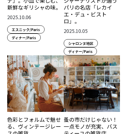
ナ」。小皿で楽しむ、
ジャーナリストが通う
新鮮なギリシャの味。
パリの名店「レカイ
エ・デュ・ビスト
2025.10.06
ロ」。
エスニック/Paris
2025.10.05
ディナー/Paris
シャロンヌ地区
ディナー/Paris
色彩とフォルムで魅せ
蚤の市だけじゃない！
る、ヴィンテージレー
一点モノが充実、バス
スの雑貨。
ティーユの雑貨店。