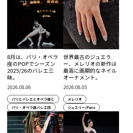
8月は、パリ・オペラ
世界最古のジュエラ
座のPOPでシーズン
ー、メレリオの新作は
2025/26のバレエ三
最高に画期的なネイル
昧。
オーナメント。
2026.08.06
2026.08.05
パリとバレエとオペラ座と
メレリオ
パリ・オペラ座バレエ団
ジュエリー/Paris