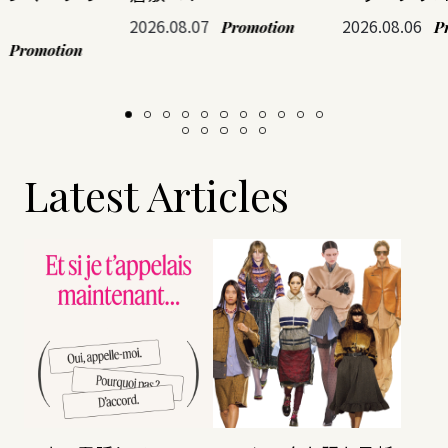
2026.08.07
2026.08.06
Promotion
P
Promotion
Latest Articles