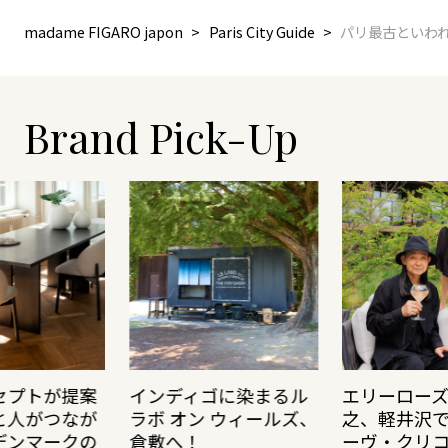
madame FIGARO japon
Paris City Guide
パリ最古といわ
Brand Pick-Up
セプトが提案
インディゴに染まるル
エリーロー
と人がつなが
ラボ オン ウィールズ、
之、軽井沢
デンマークの
倉敷へ！
ーヴ・クリ