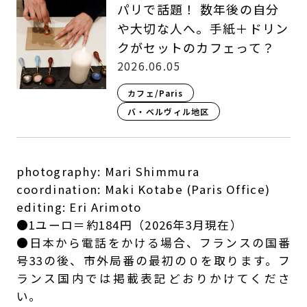
パリで話題！ 数年後の自分
や大切な人へ。手紙＋ドリン
クがセットのカフェって？
2026.06.05
カフェ/Paris
バ・ベルヴィル地区
photography: Mari Shimmura
coordination: Maki Kotabe (Paris Office)
editing: Eri Arimoto
●1ユーロ＝約184円（2026年3月現在）
●日本から電話をかける場合、フランスの国番
号33の後、市外局番の最初の０を取ります。フ
ランス国内では掲載表記どおりかけてくださ
い。