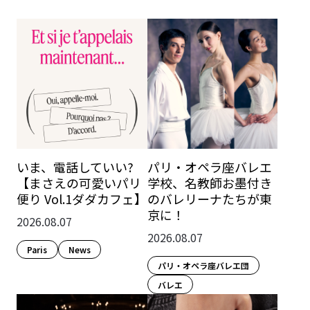
いま、電話していい?
パリ・オペラ座バレエ
【まさえの可愛いパリ
学校、名教師お墨付き
便り Vol.1ダダカフェ】
のバレリーナたちが東
京に！
2026.08.07
2026.08.07
Paris​
News
パリ・オペラ座バレエ団
バレエ