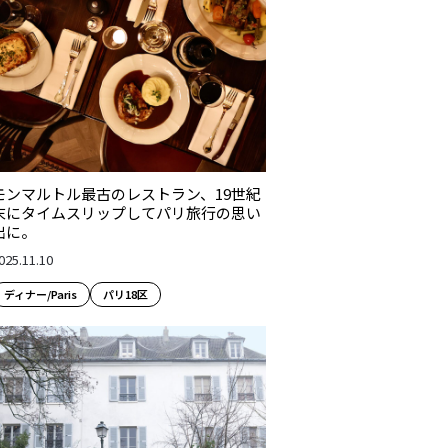
モンマルトル最古のレストラン、19世紀
末にタイムスリップしてパリ旅行の思い
出に。
025.11.10
ディナー/Paris
パリ18区