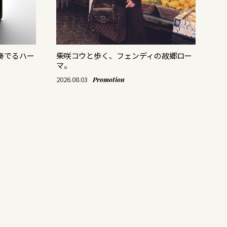
奏でるハー
柴咲コウと歩く、フェンディの故郷ロー
ス
マ。
「M
て
2026.08.03
Promotion
202