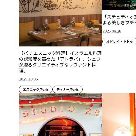
「ステュディオ
よる美しきプチ
2025.08.28
オドレイ・トトゥ
【パリ エスニック料理】イスラエル料理
の認知度を高めた「アドラバ」、シェフ
が贈るクリエイティブなレヴァント料
理。
2025.10.06
エスニック/Paris
ディナー/Paris