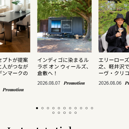
セプトが提案
インディゴに染まるル
エリーロー
と人がつなが
ラボ オン ウィールズ、
之、軽井沢
デンマークの
倉敷へ！
ーヴ・クリ
2026.08.07
2026.08.06
Promotion
P
Promotion