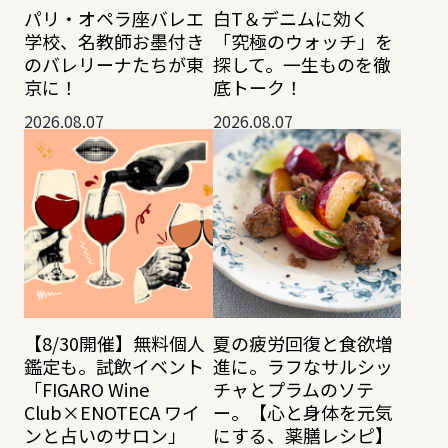
パリ・オペラ座バレエ
白T＆デニムに効く
学校、名教師お墨付き
「究極のウォッチ」を
のバレリーナたちが東
探して。一生ものを徹
京に！
底トーク！
2026.08.07
2026.08.07
【8/30開催】無料個人
夏の疲労回復と食欲増
鑑定も。試飲イベント
進に。ラフなサルシッ
「FIGARO Wine
チャとプラムのソテ
Club×ENOTECA ワイ
ー。【心と身体を元気
ンと占いのサロン」
にする、薬膳レシピ】