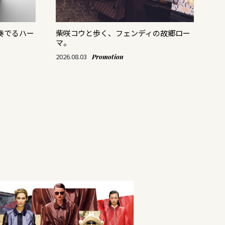
奏でるハー
柴咲コウと歩く、フェンディの故郷ロー
ス
マ。
「M
て
2026.08.03
Promotion
202