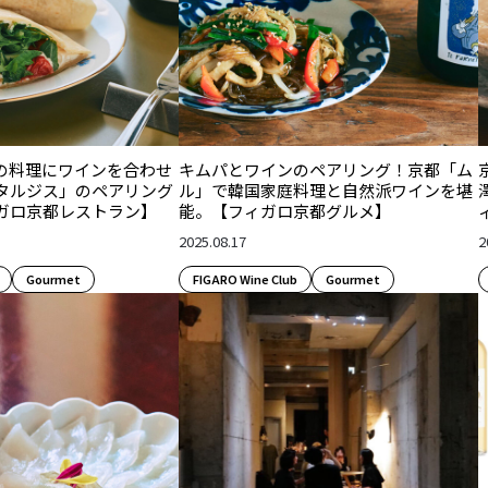
の料理にワインを合わせ
キムパとワインのペアリング！京都「ム
タルジス」のペアリング
ル」で韓国家庭料理と自然派ワインを堪
ガロ京都レストラン】
能。【フィガロ京都グルメ】
2025.08.17
2
Gourmet
FIGARO Wine Club
Gourmet