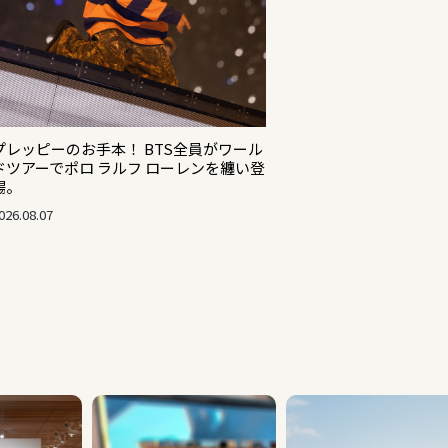
プレッピーのお手本！ BTS全員がワール
ドツアーでポロ ラルフ ローレンを纏い登
場。
026.08.07