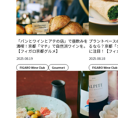
「パンとワインとアテの店」で昼飲みを
プラントベース
満喫！京都「マチ」で自然派ワインを。
るなら？京都「
【フィガロ京都グルメ】
に注目！【フィ
2025.08.19
2025.08.18
FIGARO Wine Club
Gourmet
FIGARO Wine Club