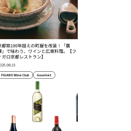
京都築100年越えの町屋を改装！「廣
澤」で味わう、ワインと広東料理。【フ
ィガロ京都レストラン】
025.08.15
FIGARO Wine Club
Gourmet