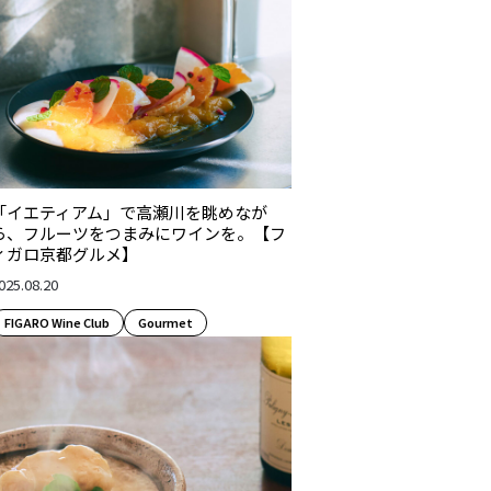
「イエティアム」で高瀬川を眺めなが
ら、フルーツをつまみにワインを。【フ
ィガロ京都グルメ】
025.08.20
FIGARO Wine Club
Gourmet