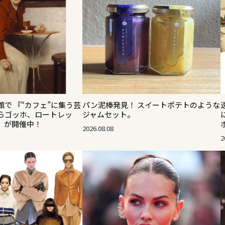
で 『“カフェ”に集う芸
パン泥棒発見！ スイートポテトのような
らゴッホ、ロートレッ
ジャムセット。
』が開催中！
2026.08.08
2