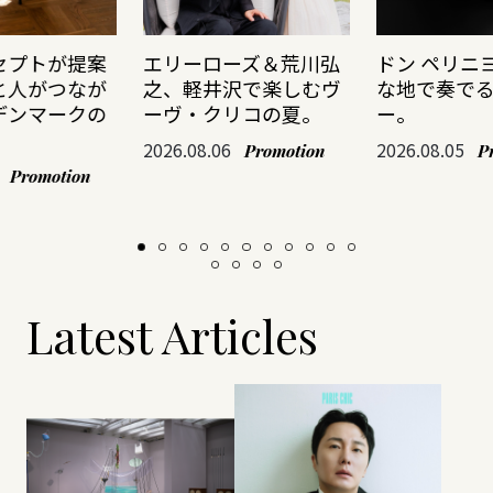
セプトが提案
エリーローズ＆荒川弘
ドン ペリニ
と人がつなが
之、軽井沢で楽しむヴ
な地で奏で
デンマークの
ーヴ・クリコの夏。
ー。
2026.08.06
2026.08.05
Promotion
P
Promotion
Latest Articles