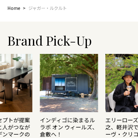
Home
ジャガー・ルクルト
Brand Pick-Up
セプトが提案
インディゴに染まるル
エリーロー
と人がつなが
ラボ オン ウィールズ、
之、軽井沢
デンマークの
倉敷へ！
ーヴ・クリ