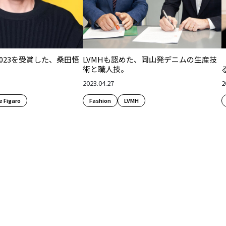
2023を受賞した、桑田悟
LVMHも認めた、岡山発デニムの生産技
術と職人技。
2023.04.27
2
 Figaro
Fashion​
LVMH