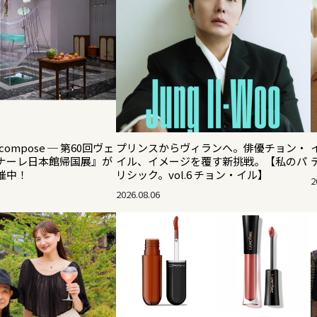
ompose ─ 第60回ヴェ
プリンスからヴィランへ。俳優チョン・
ナーレ日本館帰国展』が
イル、イメージを覆す新挑戦。【私のパ
催中！
リシック。vol.6 チョン・イル】
2
2026.08.06