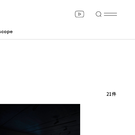
scope
21件