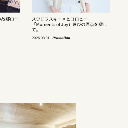
の故郷ロー
スワロフスキー×ヒコロヒー
バ
「Moments of Joy」喜びの原点を探し
レ
て。
202
2026.08.01
Promotion