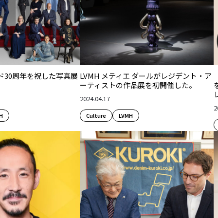
ド30周年を祝した写真展
LVMH メティエ ダールがレジデント・ア
ーティストの作品展を初開催した。
2024.04.17
2
H
Culture​
LVMH