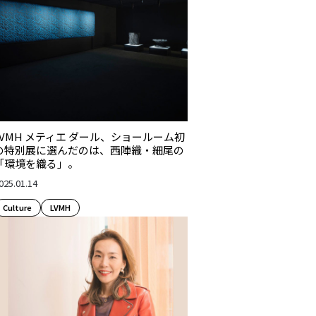
LVMH メティエ ダール、ショールーム初
の特別展に選んだのは、西陣織・細尾の
「環境を織る」。
025.01.14
Culture​
LVMH