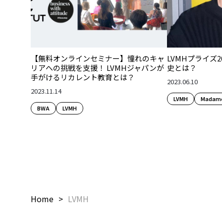
【無料オンラインセミナー】憧れのキャ
LVMHプライズ
リアへの挑戦を支援！ LVMHジャパンが
史とは？
手がけるリカレント教育とは？
2023.06.10
2023.11.14
LVMH
Madame
BWA
LVMH
Home
LVMH