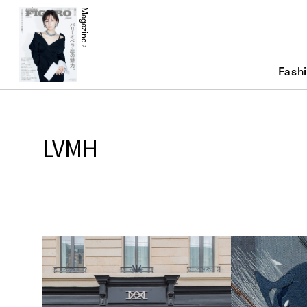
Magazine
Fash
LVMH