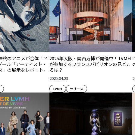
澤柊のアニメが合体！？
2025年大阪・関西万博が開催中！ LVMH
エダール「アーティスト・
が参加するフランスパビリオンの見どこ
ス」の展示をレポート。
ろは？
2025.04.23
2
LVMH
セリーヌ