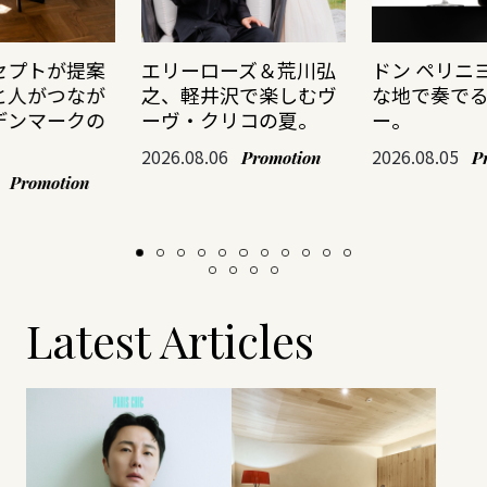
セプトが提案
エリーローズ＆荒川弘
ドン ペリニ
と人がつなが
之、軽井沢で楽しむヴ
な地で奏で
デンマークの
ーヴ・クリコの夏。
ー。
2026.08.06
2026.08.05
Promotion
P
Promotion
Latest Articles