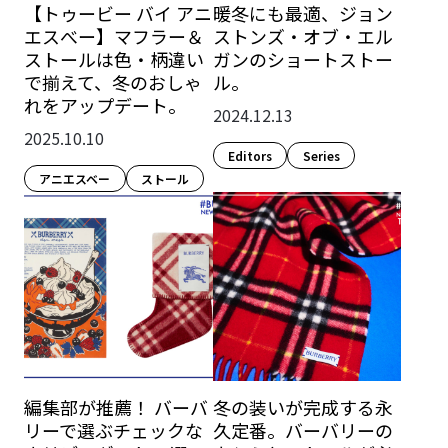
【トゥービー バイ アニ
暖冬にも最適、ジョン
エスべー】マフラー＆
ストンズ・オブ・エル
ストールは色・柄違い
ガンのショートストー
で揃えて、冬のおしゃ
ル。
れをアップデート。
2024.12.13
2025.10.10
Editors
Series
アニエスベー
ストール
編集部が推薦！ バーバ
冬の装いが完成する永
リーで選ぶチェックな
久定番。バーバリーの