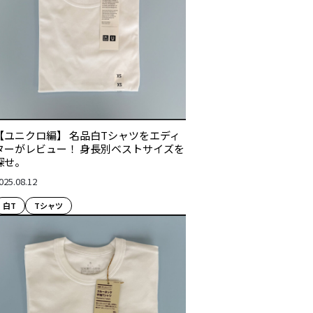
【ユニクロ編】 名品白Tシャツをエディ
ターがレビュー！ 身長別ベストサイズを
探せ。
025.08.12
白T
Tシャツ