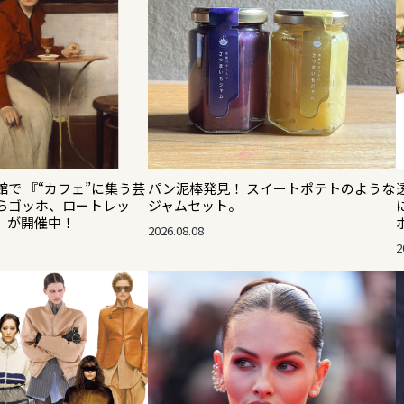
で 『“カフェ”に集う芸
パン泥棒発見！ スイートポテトのような
らゴッホ、ロートレッ
ジャムセット。
』が開催中！
2026.08.08
2