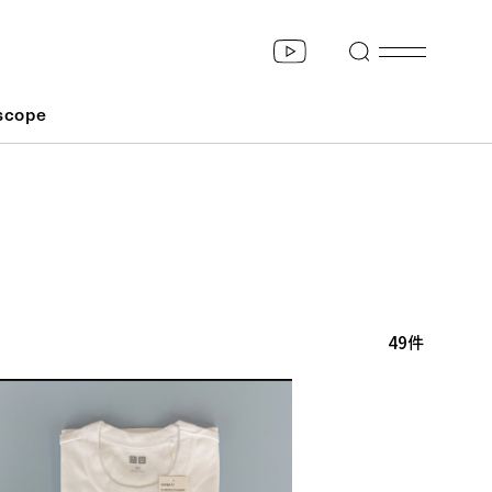
scope
49件