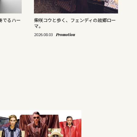
奏でるハー
柴咲コウと歩く、フェンディの故郷ロー
ス
マ。
「M
て
2026.08.03
Promotion
202