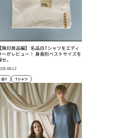
【無印良品編】 名品白Tシャツをエディ
ターがレビュー！ 身長別ベストサイズを
探せ。
025.08.12
白T
Tシャツ