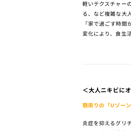
軽いテクスチャー
る、など複雑な大
「家で過ごす時間
変化により、食生
＜大人ニキビにオ
顎周りの「Uゾー
炎症を抑えるグリ