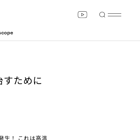
scope
治すために
発生！ これは高温