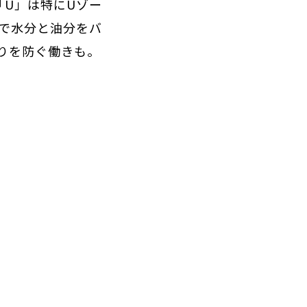
「U」は特にUゾー
で水分と油分をバ
りを防ぐ働きも。