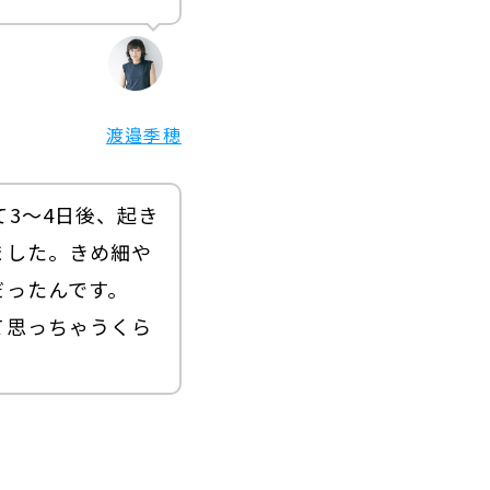
渡邉季穂
3～4日後、起き
ました。きめ細や
だったんです。
て思っちゃうくら