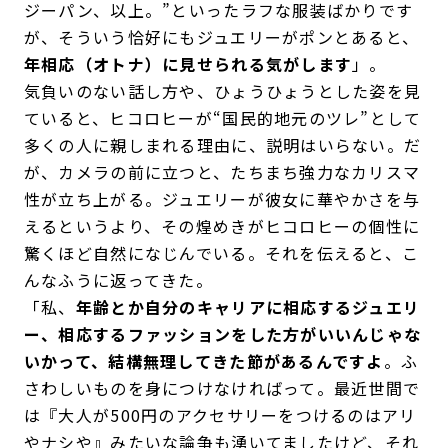
ジーパン、以上。”といったラフな服装ばかりです
が、そういう恰好にもジュエリーがポンとあると、
年相応（オトナ）に見せられる気がします
」。
気負いのない話し方や、ひょうひょうとした姿を見
ていると、ヒコロヒーが“国民的地元のツレ”として
多くの人に親しまれる理由に、説明はいらない。だ
が、カメラの前に立つと、たちまち強力なカリスマ
性が立ち上がる。ジュエリーが彼女に華やかさを与
えるというより、その煌めきがヒコロヒーの個性に
驚くほど自然になじんでいる。それを伝えると、こ
んなふうに返ってきた。
「私、
年齢とか自分のキャリアに相応するジュエリ
ー、相応するファッションをした方がいいんじゃな
いかって、結構無理してきた節があるんですよ
。ふ
さわしいものを身につけなければって。最近世間で
は『大人が500円のアクセサリーをつけるのはアリ
やナシや』みたいな論争も湧いてましたけど、それ