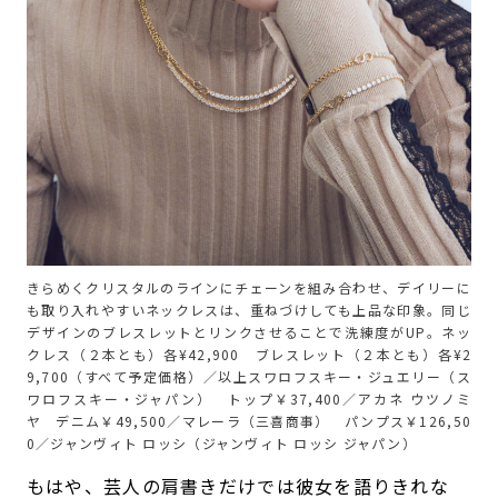
きらめくクリスタルのラインにチェーンを組み合わせ、デイリーに
も取り入れやすいネックレスは、重ねづけしても上品な印象。同じ
デザインのブレスレットとリンクさせることで洗練度がUP。ネッ
クレス（２本とも）各¥42,900 ブレスレット（２本とも）各¥2
9,700（すべて予定価格）／以上スワロフスキー・ジュエリー（ス
ワロフスキー・ジャパン） トップ￥37,400／アカネ ウツノミ
ヤ デニム￥49,500／マレーラ（三喜商事） パンプス￥126,50
0／ジャンヴィト ロッシ（ジャンヴィト ロッシ ジャパン）
もはや、芸人の肩書きだけでは彼女を語りきれな