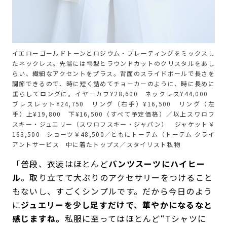
イエローゴールドトーンとロジウム・プレーティングをミックスし
たネックレス。先端には雫型とラウンドカットのクリスタルをあし
らい、繊細なアクセントをプラス。背面のスライドボールで長さを
調節できるので、時に短く詰めてチョーカーのように、時に長めに
垂らしてロングに。イヤーカフ¥28,600 ネックレス¥44,000
ブレスレット¥24,750 リング（右手）¥16,500 リング（左
手）上¥19,800 下¥16,500（すべて予定価格）／以上スワロフ
スキー・ジュエリー（スワロフスキー・ジャパン） ジャケット￥
163,500 ショーツ￥48,500／ともにトーテム（トーテム クライ
アントサービス 中に着たトップス／スタイリスト私物
「普段、衣装はほとんど
パンツスーツにハイヒー
ル
。取り立てて大ぶりのアクセサリーをつけること
もないし、すごくシンプルです。だから今日のよう
に
ジュエリーを少し足すだけで、華やかになるなと
感じますね。
私服に至ってはほとんど“Tシャツに