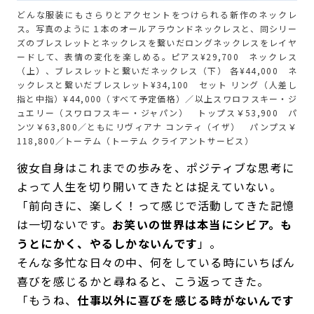
どんな服装にもさらりとアクセントをつけられる新作のネックレ
ス。写真のように１本のオールアラウンドネックレスと、同シリー
ズのブレスレットとネックレスを繋いだロングネックレスをレイヤ
ードして、表情の変化を楽しめる。ピアス¥29,700 ネックレス
（上）、ブレスレットと繋いだネックレス（下） 各¥44,000 ネ
ックレスと繋いだブレスレット¥34,100 セット リング（人差し
指と中指）¥44,000（すべて予定価格）／以上スワロフスキー・ジ
ュエリー（スワロフスキー・ジャパン） トップス￥53,900 パ
ンツ￥63,800／ともにリヴィアナ コンティ（イザ） パンプス￥
118,800／トーテム（トーテム クライアントサービス）
彼女自身はこれまでの歩みを、ポジティブな思考に
よって人生を切り開いてきたとは捉えていない。
「前向きに、楽しく！って感じで活動してきた記憶
は一切ないです。
お笑いの世界は本当にシビア。も
うとにかく、やるしかないんです
」。
そんな多忙な日々の中、何をしている時にいちばん
喜びを感じるかと尋ねると、こう返ってきた。
「もうね、
仕事以外に喜びを感じる時がないんです