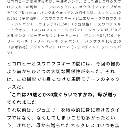
ヒコロヒーが愛用するのは、幸運のシンボルとして親しまれるスワ
ロフスキーの馬蹄モチーフのネックレス。オクタゴンシェイプが目
を引く「Dextera」バングルウォッチとの相性も◎。ネックレス¥2
3,650（予定価格）／スワロフスキー・ジュエリー（スワロフスキ
ー・ジャパン） ウォッチ¥71,500（予定価格）／スワロフスキ
ー・ウォッチ（スワロフスキー・ジャパン） シャツ￥36,300／
オルタンス（ピーアールワントーキョー） パンツ￥84,700／ト
リー バーチ（トリー バーチ ジャパン） パンプス￥156,200
（参考価格）／ジャンヴィト ロッシ（ジャンヴィト ロッシ ジャパ
ン）
ヒコロヒーとスワロフスキーの間には、今回の撮影
より前からひとつの大切な関係性があった。それ
は、この撮影でも身につけた馬蹄モチーフのネック
レスだ。
「これは29歳とか30歳ぐらいですかね。母が贈っ
てくれました」
。
それ以前は、ジュエリーを積極的に身に着けるタイ
プではなく、なくしてしまうことも多かったとい
う。けれど、母から贈られたネックレスはいつも装