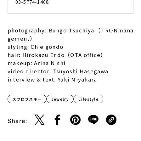
03-5774-1408
photography: Bungo Tsuchiya（TRONmana
gement）
styling: Chie gondo
hair: Hirokazu Endo（OTA office）
makeup: Arina Nishi
video director: Tsuyoshi Hasegawa
interview & text: Yuki Miyahara
スワロフスキー
Jewelry
Lifestyle​
Share: