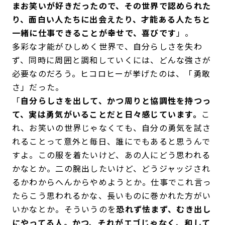
まお笑いが好きだったので、その世界で認められた
り、面白い人たちに出会えたり、才能ある人たちと
一緒に仕事できることが幸せで、喜びです
」。
多彩な才能がひしめく世界で、自分らしさを失わ
ず、同時に周囲と調和していくには、どんな強さが
必要なのだろう。ヒコロヒーが挙げたのは、「勇敢
さ」だった。
「
自分らしさを出して、かつ周りと協調性を持つっ
て、実は勇気がいることだと日々感じています。
こ
れ、お笑いの世界じゃなくても、自分の勇気を試さ
れることって意外と毎日、誰にでもあると思うんで
すよ。この服を着たいけど、あの人にどう思われる
かなとか。二の腕出したいけど、どうジャッジされ
るかわからへんからやめようとか。仕事でこれ言っ
たらこう思われるかな、長いものに巻かれた方がい
いかなとか。そういうのを
恐れず怯まず、むき出し
にやってる人。かつ、それがエゴじゃなく、和して