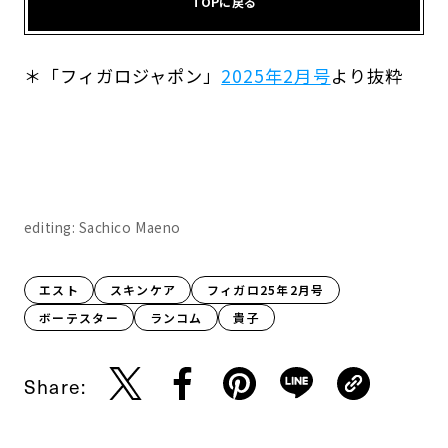
TOPに戻る
＊「フィガロジャポン」
2025年2月号
より抜粋
editing: Sachico Maeno
エスト
スキンケア
フィガロ25年2月号
ボーテスター
ランコム
貴子
Share: