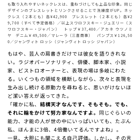
も取り入れやすいネックレスは、重ねづけしても上品な印象。同じ
デザインのブレスレットとリンクさせることで洗練度がUP。ネッ
クレス（２本とも）各¥42,900 ブレスレット（２本とも）各¥2
9,700（すべて予定価格）／以上スワロフスキー・ジュエリー（ス
ワロフスキー・ジャパン） トップ￥37,400／アカネ ウツノミ
ヤ デニム￥49,500／マレーラ（三喜商事） パンプス￥126,50
0／ジャンヴィト ロッシ（ジャンヴィト ロッシ ジャパン）
もはや、芸人の肩書きだけでは彼女を語りきれな
い。ラジオパーソナリティ、俳優、脚本家、小説
家、ビストロオーナーと、表現の場は多岐にわた
る。いくつもの領域を横断しながら、次々と表現を
生み出し続ける原動力を尋ねると、思いがけないほ
ど潔い答えが返ってきた。
「確かに私、
結構天才なんです、そもそも。でも、
それに輪をかけて努力家なんですよ。
同じぐらいの
能力、才能の人が世の中にいっぱいいても、たぶん
私、ほんまに3倍、4倍働いてるんですよね」。
一見、大胆にも聞こえる自己評価。しかし、その言