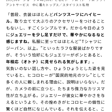
アントサービス 中に着たトップス／スタイリスト私物
「普段、衣装はほとんど
パンツスーツにハイヒー
ル
。取り立てて大ぶりのアクセサリーをつけること
もないし、すごくシンプルです。だから今日のよう
に
ジュエリーを少し足すだけで、華やかになるなと
感じますね。
私服に至ってはほとんど“Tシャツに
ジーパン、以上。”といったラフな服装ばかりです
が、そういう恰好にもジュエリーがポンとあると、
年相応（オトナ）に見せられる気がします
」。
気負いのない話し方や、ひょうひょうとした姿を見
ていると、ヒコロヒーが“国民的地元のツレ”として
多くの人に親しまれる理由に、説明はいらない。だ
が、カメラの前に立つと、たちまち強力なカリスマ
性が立ち上がる。ジュエリーが彼女に華やかさを与
えるというより、その煌めきがヒコロヒーの個性に
驚くほど自然になじんでいる。それを伝えると、こ