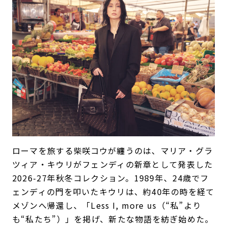
ローマを旅する柴咲コウが纏うのは、マリア・グラ
ツィア・キウリがフェンディの新章として発表した
2026-27年秋冬コレクション。1989年、24歳でフ
ェンディの門を叩いたキウリは、約40年の時を経て
メゾンへ帰還し、「Less I, more us（“私”より
も“私たち”）」を掲げ、新たな物語を紡ぎ始めた。