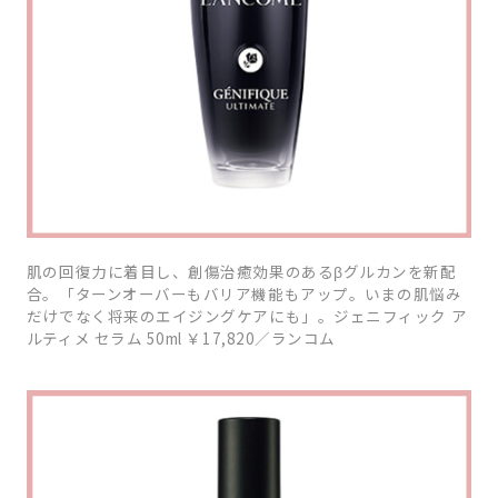
肌の回復力に着目し、創傷治癒効果のあるβグルカンを新配
合。「ターンオーバーもバリア機能もアップ。いまの肌悩み
だけでなく将来のエイジングケアにも」。ジェニフィック ア
ルティメ セラム 50ml ￥17,820／ランコム