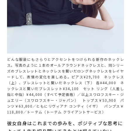
どんな服装にもさらりとアクセントをつけられる新作のネックレ
ス。写真のように１本のオールアラウンドネックレスと、同シリー
ズのブレスレットとネックレスを繋いだロングネックレスをレイヤ
ードして、表情の変化を楽しめる。ピアス¥29,700 ネックレス
（上）、ブレスレットと繋いだネックレス（下） 各¥44,000 ネ
ックレスと繋いだブレスレット¥34,100 セット リング（人差し
指と中指）¥44,000（すべて予定価格）／以上スワロフスキー・ジ
ュエリー（スワロフスキー・ジャパン） トップス￥53,900 パ
ンツ￥63,800／ともにリヴィアナ コンティ（イザ） パンプス￥
118,800／トーテム（トーテム クライアントサービス）
彼女自身はこれまでの歩みを、ポジティブな思考に
よって人生を切り開いてきたとは捉えていない。