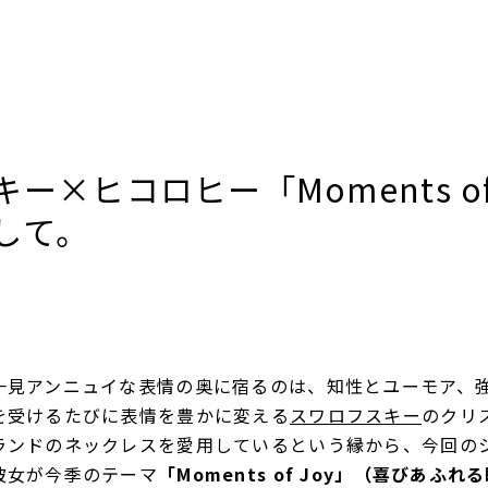
ー×ヒコロヒー「Moments of
して。
一見アンニュイな表情の奥に宿るのは、知性とユーモア、
を受けるたびに表情を豊かに変える
スワロフスキー
のクリ
ランドのネックレスを愛用しているという縁から、今回の
彼女が今季のテーマ
「Moments of Joy」（喜びあふれ