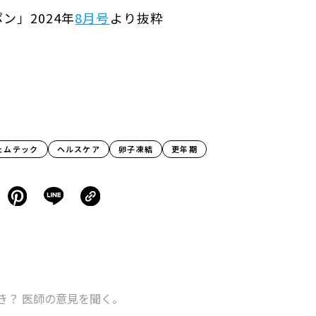
ン」2024年
8月号
より抜粋
ェムテック
ヘルスケア
卵子凍結
更年期
き？ 医師の意見を聞く。