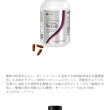
最新の研究をもとに、オートファジーを活性する植物由来成分を厳選配
合した注目のサプリ。NMNやリポソームビタミンC、京都産きゅうりの
古漬けに由来する植物性乳酸菌なども組み合わせてトータルで細胞を元
気に。睡眠の質の改善なども期待。オートファジー ReCell 90粒
￥14,018／ファイン