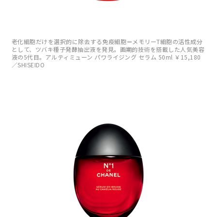
老化細胞だけを選択的に除去する免疫細胞＝メモリーT細胞の活性成分
として、ツバキ種子発酵抽出液を発見。画期的技術を搭載した人気美容
液の5代目。アルティミューン パワライジング セラム 50ml ￥15,180
／SHISEIDO