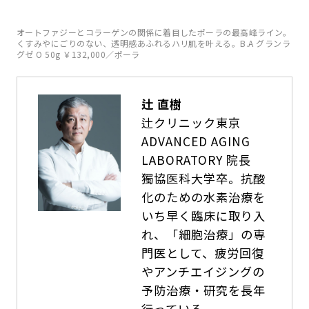
オートファジーとコラーゲンの関係に着目したポーラの最高峰ライン。
くすみやにごりのない、透明感あふれるハリ肌を叶える。B.A グランラ
グゼ O 50g ￥132,000／ポーラ
辻 直樹
辻クリニック東京
ADVANCED AGING
LABORATORY 院長
獨協医科大学卒。抗酸
化のための水素治療を
いち早く臨床に取り入
れ、「細胞治療」の専
門医として、疲労回復
やアンチエイジングの
予防治療・研究を長年
行っている。