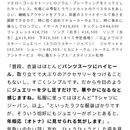
イエローゴールドトーンとロジウム・プレーティングをミックスし
たネックレス。先端には雫型とラウンドカットのクリスタルをあし
らい、繊細なアクセントをプラス。背面のスライドボールで長さを
調節できるので、時に短く詰めてチョーカーのように、時に長めに
垂らしてロングに。イヤーカフ¥28,600 ネックレス¥44,000
ブレスレット¥24,750 リング（右手）¥16,500 リング（左
手）上¥19,800 下¥16,500（すべて予定価格）／以上スワロフ
スキー・ジュエリー（スワロフスキー・ジャパン） ジャケット￥
163,500 ショーツ￥48,500／ともにトーテム（トーテム クライ
アントサービス 中に着たトップス／スタイリスト私物
「普段、衣装はほとんど
パンツスーツにハイヒー
ル
。取り立てて大ぶりのアクセサリーをつけること
もないし、すごくシンプルです。だから今日のよう
に
ジュエリーを少し足すだけで、華やかになるなと
感じますね。
私服に至ってはほとんど“Tシャツに
ジーパン、以上。”といったラフな服装ばかりです
が、そういう恰好にもジュエリーがポンとあると、
年相応（オトナ）に見せられる気がします
」。
気負いのない話し方や、ひょうひょうとした姿を見