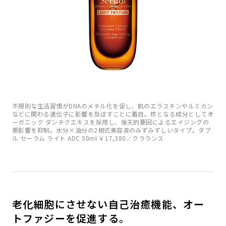
不規則な生活習慣がDNAのメチル化を促し、肌のエラスチンやルミカン
などに関わる遺伝子に影響を及ぼすことに着目。核となる成分としてオ
ーガニック ダンチクエキスを採用し、後天的要因によるエイジングの
悪影響を抑制。水分×油分の2相式美容液のみずみずしいタイプ。ダブ
ル セーラム ライト ADC 50ml ￥17,380／クラランス
老化細胞にさせない自己治癒機能、オー
トファジーを促進する。