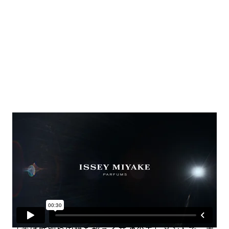
Bottle Design
形のない光を可視化して、美しいボトルデザ
インに。
三宅デザイン事務所デザインチーム 松本陽介
“Wearing Light（光を纏う）”というコンセプトは
どう生まれたのだろう？