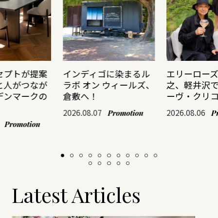
セプトが提案
インディゴに染まるル
エリーロー
と人がつなが
ラボ オン ウィールズ、
之、軽井沢
デンマークの
倉敷へ！
ーヴ・クリ
2026.08.07
2026.08.06
Promotion
P
Promotion
Latest Articles