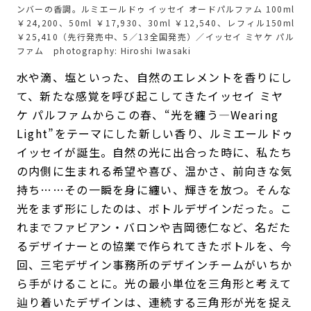
ンバーの香調。ルミエールドゥ イッセイ オードパルファム 100ml
￥24,200、50ml ￥17,930、30ml ￥12,540、レフィル150ml
￥25,410（先行発売中、5／13全国発売）／イッセイ ミヤケ パル
ファム photography: Hiroshi Iwasaki
水や滴、塩といった、自然のエレメントを香りにし
て、新たな感覚を呼び起こしてきたイッセイ ミヤ
ケ パルファムからこの春、“光を纏う―Wearing
Light”をテーマにした新しい香り、ルミエールドゥ
イッセイが誕生。自然の光に出合った時に、私たち
の内側に生まれる希望や喜び、温かさ、前向きな気
持ち……その一瞬を身に纏い、輝きを放つ。そんな
光をまず形にしたのは、ボトルデザインだった。こ
れまでファビアン・バロンや吉岡徳仁など、名だた
るデザイナーとの協業で作られてきたボトルを、今
回、三宅デザイン事務所のデザインチームがいちか
ら手がけることに。光の最小単位を三角形と考えて
辿り着いたデザインは、連続する三角形が光を捉え