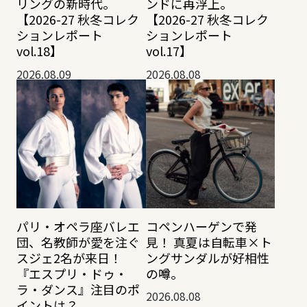
リングの新時代。
ンドに再浮上。
【2026-27 秋冬コレク
【2026-27 秋冬コレク
ションレポート
ションレポート
vol.18】
vol.17】
2026.08.09
2026.08.08
パリ・オペラ座バレエ
コペンハーゲンで発
団、名教師が愛を注ぐ
見！ 真夏は自転車×ト
スジェ2名が来日！
ングサンダルが好相性
『エスプリ・ドゥ・
の噂。
ラ・ダンス』注目のポ
2026.08.08
イントは？