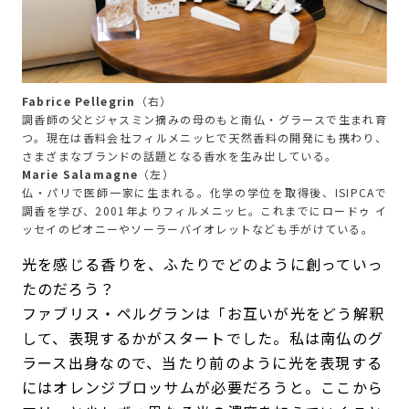
Fabrice Pellegrin
（右）
調香師の父とジャスミン摘みの母のもと南仏・グラースで生まれ育
つ。現在は香料会社フィルメニッヒで天然香料の開発にも携わり、
さまざまなブランドの話題となる香水を生み出している。
Marie Salamagne
（左）
仏・パリで医師一家に生まれる。化学の学位を取得後、ISIPCAで
調香を学び、2001年よりフィルメニッヒ。これまでにロードゥ イ
ッセイのピオニーやソーラーバイオレットなども手がけている。
光を感じる香りを、ふたりでどのように創っていっ
たのだろう？
ファブリス・ペルグランは「お互いが光をどう解釈
して、表現するかがスタートでした。私は南仏のグ
ラース出身なので、当たり前のように光を表現する
にはオレンジブロッサムが必要だろうと。ここから