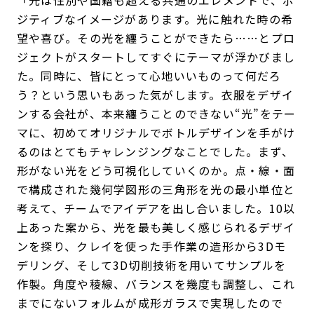
「光は性別や国籍も超える共通のエレメントで、ポ
ジティブなイメージがあります。光に触れた時の希
望や喜び。その光を纏うことができたら……とプロ
ジェクトがスタートしてすぐにテーマが浮かびまし
た。同時に、皆にとって心地いいものって何だろ
う？という思いもあった気がします。衣服をデザイ
ンする会社が、本来纏うことのできない“光”をテー
マに、初めてオリジナルでボトルデザインを手がけ
るのはとてもチャレンジングなことでした。まず、
形がない光をどう可視化していくのか。点・線・面
で構成された幾何学図形の三角形を光の最小単位と
考えて、チームでアイデアを出し合いました。10以
上あった案から、光を最も美しく感じられるデザイ
ンを探り、クレイを使った手作業の造形から3Dモ
デリング、そして3D切削技術を用いてサンプルを
作製。角度や稜線、バランスを幾度も調整し、これ
までにないフォルムが成形ガラスで実現したので