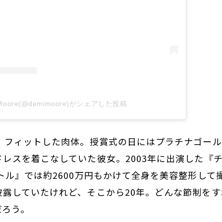
 Moore(@demimoore)がシェアした投稿
い、フィットした肉体。授賞式の日にはプラチナゴー
レスを着こなしていた彼女。2003年に出演した『
トル』では約2600万円もかけて全身を美容整形して
披露していたけれど、そこから20年。どんな節制を
だろう。