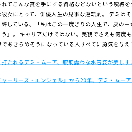
されてこんな賞を手にする資格などないという呪縛を
な彼女にとって、俳優人生の見事な逆転劇。 デミはそ
う評している。「私はこの一度きりの人生で、灰の中
ょう」。 キャリアだけではない。美貌でさえも何度
齢であきらめそうになっている人すべてに勇気を与え
に打たれるデミ・ムーア、腹筋露わな水着姿が美しす
チャーリーズ・エンジェル』から20年、デミ・ムー