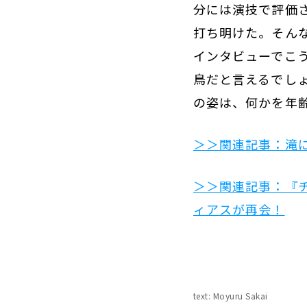
分には演技で評価
打ち明けた。そん
インタビューでこ
鳥だと言えるでし
の姿は、何かを年
＞＞関連記事：滝
＞＞関連記事：『
ィアスが再会！
text: Moyuru Sakai