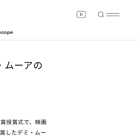
scope
・ムーアの
ブ賞授賞式で、映画
受賞したデミ・ムー