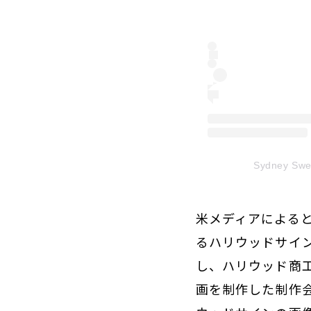
Sydney S
米メディアによる
るハリウッドサイ
し、ハリウッド商
画を制作した制作