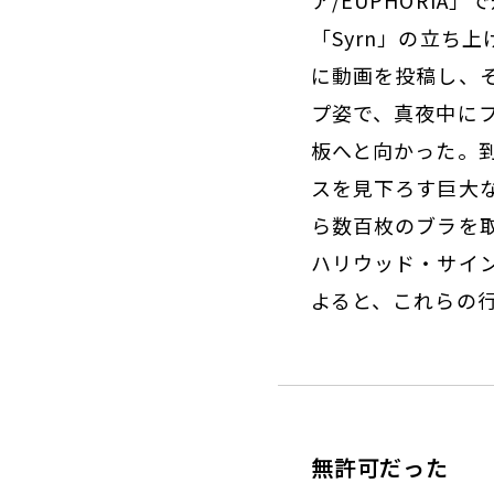
ア/EUPHORI
「Syrn」の立ち
に動画を投稿し、
プ姿で、真夜中に
板へと向かった。
スを見下ろす巨大
ら数百枚のブラを
ハリウッド・サイ
よると、これらの
無許可だった