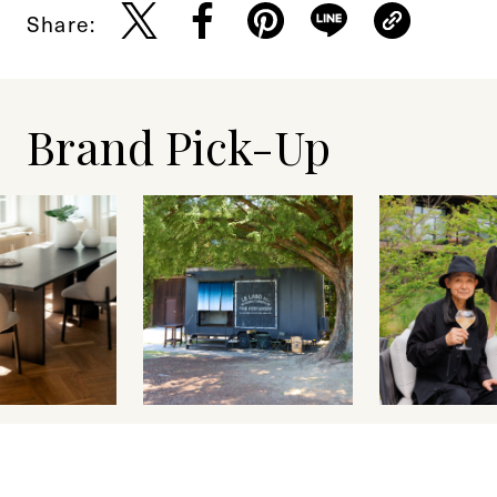
Share:
Brand Pick-Up
セプトが提案
インディゴに染まるル
エリーロー
と人がつなが
ラボ オン ウィールズ、
之、軽井沢
デンマークの
倉敷へ！
ーヴ・クリ