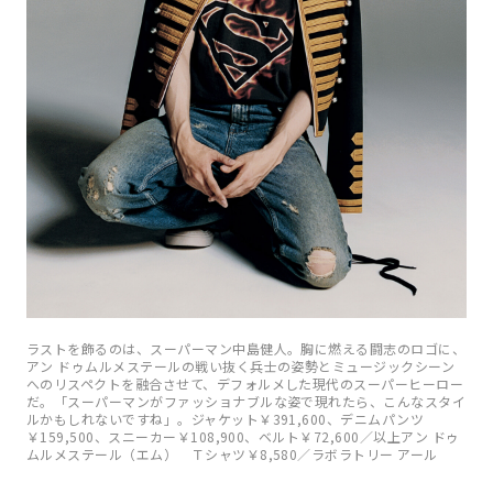
ラストを飾るのは、スーパーマン中島健人。胸に燃える闘志のロゴに、
アン ドゥムルメステールの戦い抜く兵士の姿勢とミュージックシーン
へのリスペクトを融合させて、デフォルメした現代のスーパーヒーロー
だ。「スーパーマンがファッショナブルな姿で現れたら、こんなスタイ
ルかもしれないですね」。ジャケット￥391,600、デニムパンツ
￥159,500、スニーカー￥108,900、ベルト￥72,600／以上アン ドゥ
ムルメステール（エム） Ｔシャツ￥8,580／ラボラトリー アール