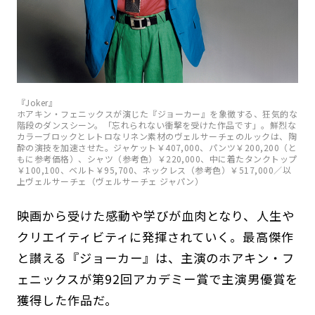
『Joker』
ホアキン・フェニックスが演じた『ジョーカー』を象徴する、狂気的な
階段のダンスシーン。「忘れられない衝撃を受けた作品です」。鮮烈な
カラーブロックとレトロなリネン素材のヴェルサーチェのルックは、陶
酔の演技を加速させた。ジャケット￥407,000、パンツ￥200,200（と
もに参考価格）、シャツ（参考色）￥220,000、中に着たタンクトップ
￥100,100、ベルト￥95,700、ネックレス（参考色）￥517,000／以
上ヴェルサーチェ（ヴェルサーチェ ジャパン）
映画から受けた感動や学びが血肉となり、人生や
クリエイティビティに発揮されていく。最高傑作
と讃える『ジョーカー』は、主演のホアキン・フ
ェニックスが第92回アカデミー賞で主演男優賞を
獲得した作品だ。