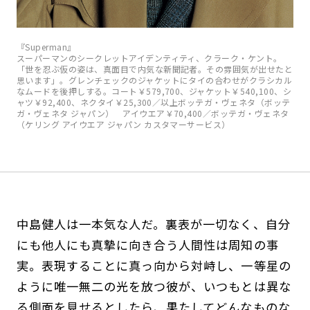
『Superman』
スーパーマンのシークレットアイデンティティ、クラーク・ケント。
「世を忍ぶ仮の姿は、真面目で内気な新聞記者。その雰囲気が出せたと
思います」。グレンチェックのジャケットにタイの合わせがクラシカル
なムードを後押しする。コート￥579,700、ジャケット￥540,100、シ
ャツ￥92,400、ネクタイ￥25,300／以上ボッテガ・ヴェネタ（ボッテ
ガ・ヴェネタ ジャパン） アイウエア￥70,400／ボッテガ・ヴェネタ
（ケリング アイウエア ジャパン カスタマーサービス）
中島健人は一本気な人だ。裏表が一切なく、自分
にも他人にも真摯に向き合う人間性は周知の事
実。表現することに真っ向から対峙し、一等星の
ように唯一無二の光を放つ彼が、いつもとは異な
る側面を見せるとしたら、果たしてどんなものな