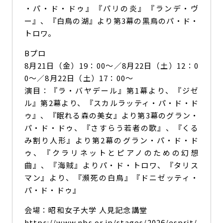
・パ・ド・ドゥ』『パリの炎』『ランデ・ヴ
ー』、『白鳥の湖』より第3幕の黒鳥のパ・ド・
トロワ。
Bプロ
8月21日（金）19：00～／8月22日（土）12：0
0～／8月22日（土）17：00～
演目：『ラ・バヤデール』第1幕より、『ジゼ
ル』第2幕より、『スカルラッティ・パ・ド・ド
ゥ』、『眠れる森の美女』より第3幕のグラン・
パ・ド・ドゥ、『さすらう若者の歌』、『くる
み割り人形』より第2幕のグラン・パ・ド・ド
ゥ、『クラリネットとピアノのための幻想
曲』、『海賊』よりパ・ド・トロワ、『タリス
マン』より、『瀕死の白鳥』『ドニゼッティ・
パ・ド・ドゥ』
会場：昭和女子大学 人見記念講堂
https://www.nbs.or.jp/stages/2026/esprit/