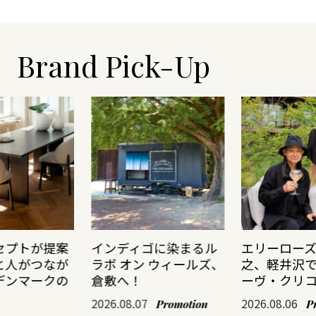
Brand Pick-Up
セプトが提案
インディゴに染まるル
エリーロー
と人がつなが
ラボ オン ウィールズ、
之、軽井沢
デンマークの
倉敷へ！
ーヴ・クリ
2026.08.07
2026.08.06
Promotion
P