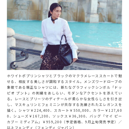
ホワイトポプリンシャツとブラックのマクラメレーススカートで魅
せる、相反する美しさが調和するスタイル。メンズワードローブの
象徴である端正なシャツには、新たなグラフィックシンボル「ドッ
ピオ プント」の刺繍をあしらい、モダンなアクセントを添えてい
る。レースとプリーツのディテールが柔らかな女性らしさを引き出
し、マスキュリンとフェミニンが共存する洗練されたエレガンスを
描く。シャツ￥224,400、スカート￥550,000、カラー￥127,60
0、シューズ￥167,200、ソックス￥36,300、バッグ「マイ ピー
カブー ミディアム」￥959,200（予定価格、9月上旬発売予定）／
以上フェンディ（フェンディ ジャパン）