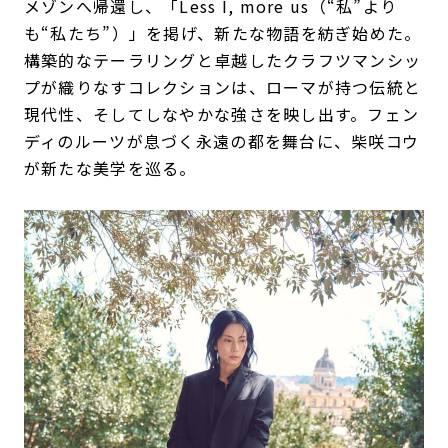
メゾンへ帰還し、「Less I, more us（“私”より
も“私たち”）」を掲げ、新たな物語を紡ぎ始めた。
構築的なテーラリングと卓越したクラフツマンシッ
プが織りなすコレクションは、ローマが持つ伝統と
現代性、そしてしなやかな強さを映し出す。フェン
ディのルーツが息づく永遠の都を舞台に、柴咲コウ
が新たな美学を巡る。