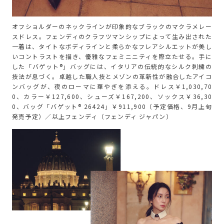
オフショルダーのネックラインが印象的なブラックのマクラメレー
スドレス。フェンディのクラフツマンシップによって生み出された
一着は、タイトなボディラインと柔らかなフレアシルエットが美し
いコントラストを描き、優雅なフェミニニティを際立たせる。手に
した「バゲット®」バッグには、イタリアの伝統的なシルク刺繍の
技法が息づく。卓越した職人技とメゾンの革新性が融合したアイコ
ンバッグが、夜のローマに華やぎを添える。ドレス￥1,030,70
0、カラー￥127,600、シューズ￥167,200、ソックス￥36,30
0、バッグ「バゲット® 26424」￥911,900（予定価格、9月上旬
発売予定）／以上フェンディ（フェンディ ジャパン）