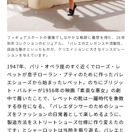
フィギュアスケートの優雅でしなやかな軌跡に着想を得た、26年
秋冬コレクションのビジュアル。「バレエのエレガンスや流動性、
自由な動きといったものが、クリエイションに大きなインスピレー
ションを与えています」
1947年、パリ・オペラ座のすぐ近くでローズ・レ
ペットが息子ローラン・プティのために作ったバレ
エシューズから始まったレペット。のちにブリジッ
ト・バルドーが1956年の映画『素直な悪女』の劇
中で履いたことで、レペットの靴は一躍時代を象徴
する存在になる。「バレエダンサーのためのシュー
ズをファッションの日常着として楽しめるように、
製造方法をストリートシューズ仕様に作り変えたの
です」とシャーロットは当時を振り返る。バレエと