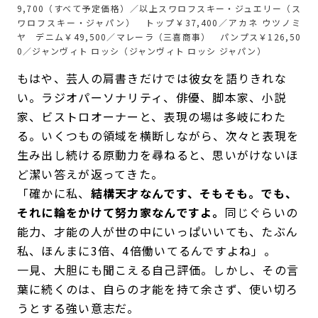
9,700（すべて予定価格）／以上スワロフスキー・ジュエリー（ス
ワロフスキー・ジャパン） トップ￥37,400／アカネ ウツノミ
ヤ デニム￥49,500／マレーラ（三喜商事） パンプス￥126,50
0／ジャンヴィト ロッシ（ジャンヴィト ロッシ ジャパン）
もはや、芸人の肩書きだけでは彼女を語りきれな
い。ラジオパーソナリティ、俳優、脚本家、小説
家、ビストロオーナーと、表現の場は多岐にわた
る。いくつもの領域を横断しながら、次々と表現を
生み出し続ける原動力を尋ねると、思いがけないほ
ど潔い答えが返ってきた。
「確かに私、
結構天才なんです、そもそも。でも、
それに輪をかけて努力家なんですよ。
同じぐらいの
能力、才能の人が世の中にいっぱいいても、たぶん
私、ほんまに3倍、4倍働いてるんですよね」。
一見、大胆にも聞こえる自己評価。しかし、その言
葉に続くのは、自らの才能を持て余さず、使い切ろ
うとする強い意志だ。