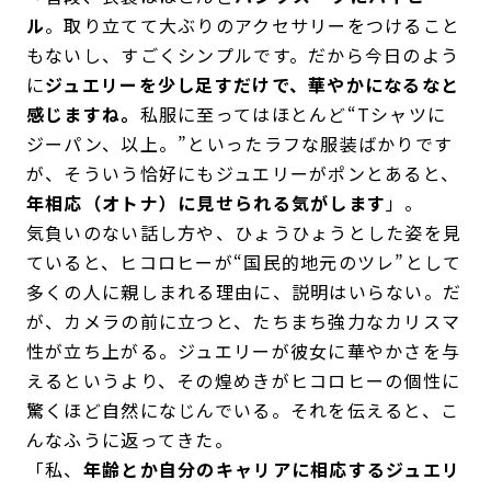
ル
。取り立てて大ぶりのアクセサリーをつけること
もないし、すごくシンプルです。だから今日のよう
に
ジュエリーを少し足すだけで、華やかになるなと
感じますね。
私服に至ってはほとんど“Tシャツに
ジーパン、以上。”といったラフな服装ばかりです
が、そういう恰好にもジュエリーがポンとあると、
年相応（オトナ）に見せられる気がします
」。
気負いのない話し方や、ひょうひょうとした姿を見
ていると、ヒコロヒーが“国民的地元のツレ”として
多くの人に親しまれる理由に、説明はいらない。だ
が、カメラの前に立つと、たちまち強力なカリスマ
性が立ち上がる。ジュエリーが彼女に華やかさを与
えるというより、その煌めきがヒコロヒーの個性に
驚くほど自然になじんでいる。それを伝えると、こ
んなふうに返ってきた。
「私、
年齢とか自分のキャリアに相応するジュエリ