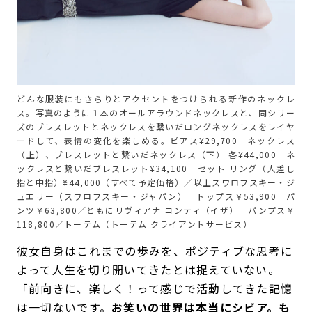
どんな服装にもさらりとアクセントをつけられる新作のネックレ
ス。写真のように１本のオールアラウンドネックレスと、同シリー
ズのブレスレットとネックレスを繋いだロングネックレスをレイヤ
ードして、表情の変化を楽しめる。ピアス¥29,700 ネックレス
（上）、ブレスレットと繋いだネックレス（下） 各¥44,000 ネ
ックレスと繋いだブレスレット¥34,100 セット リング（人差し
指と中指）¥44,000（すべて予定価格）／以上スワロフスキー・ジ
ュエリー（スワロフスキー・ジャパン） トップス￥53,900 パ
ンツ￥63,800／ともにリヴィアナ コンティ（イザ） パンプス￥
118,800／トーテム（トーテム クライアントサービス）
彼女自身はこれまでの歩みを、ポジティブな思考に
よって人生を切り開いてきたとは捉えていない。
「前向きに、楽しく！って感じで活動してきた記憶
は一切ないです。
お笑いの世界は本当にシビア。も