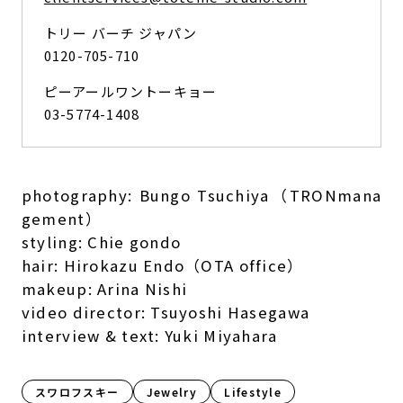
トリー バーチ ジャパン
0120-705-710
ピーアールワントーキョー
03-5774-1408
photography: Bungo Tsuchiya（TRONmana
gement）
styling: Chie gondo
hair: Hirokazu Endo（OTA office）
makeup: Arina Nishi
video director: Tsuyoshi Hasegawa
interview & text: Yuki Miyahara
スワロフスキー
Jewelry
Lifestyle​