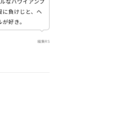
カルなハワイアンプ
服に負けじと、ヘ
ルが好き。
編集RS