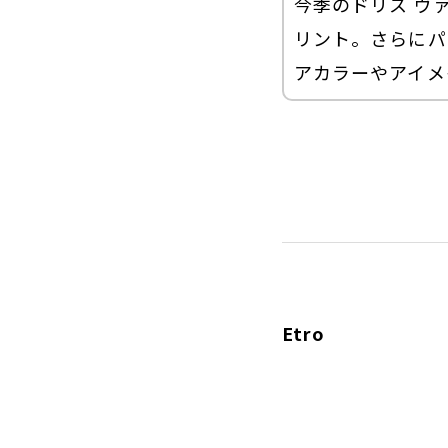
今季のドリス ヴ
リント。さらにパ
アカラーやアイメ
Etro