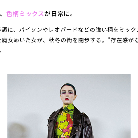
、
色柄ミックス
が日常に。
基調に、パイソンやレオパードなどの強い柄をミック
た魔女めいた女が、秋冬の街を闊歩する。“存在感が
。