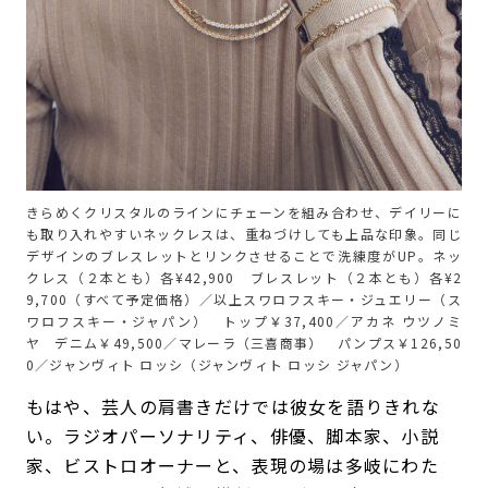
きらめくクリスタルのラインにチェーンを組み合わせ、デイリーに
も取り入れやすいネックレスは、重ねづけしても上品な印象。同じ
デザインのブレスレットとリンクさせることで洗練度がUP。ネッ
クレス（２本とも）各¥42,900 ブレスレット（２本とも）各¥2
9,700（すべて予定価格）／以上スワロフスキー・ジュエリー（ス
ワロフスキー・ジャパン） トップ￥37,400／アカネ ウツノミ
ヤ デニム￥49,500／マレーラ（三喜商事） パンプス￥126,50
0／ジャンヴィト ロッシ（ジャンヴィト ロッシ ジャパン）
もはや、芸人の肩書きだけでは彼女を語りきれな
い。ラジオパーソナリティ、俳優、脚本家、小説
家、ビストロオーナーと、表現の場は多岐にわた