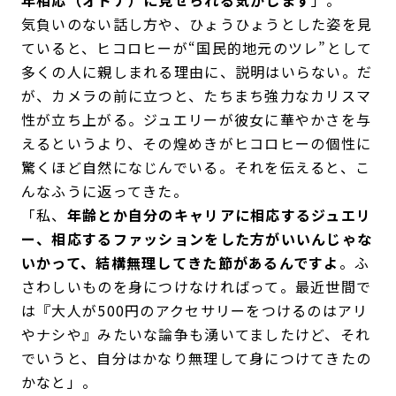
年相応（オトナ）に見せられる気がします
」。
気負いのない話し方や、ひょうひょうとした姿を見
ていると、ヒコロヒーが“国民的地元のツレ”として
多くの人に親しまれる理由に、説明はいらない。だ
が、カメラの前に立つと、たちまち強力なカリスマ
性が立ち上がる。ジュエリーが彼女に華やかさを与
えるというより、その煌めきがヒコロヒーの個性に
驚くほど自然になじんでいる。それを伝えると、こ
んなふうに返ってきた。
「私、
年齢とか自分のキャリアに相応するジュエリ
ー、相応するファッションをした方がいいんじゃな
いかって、結構無理してきた節があるんですよ
。ふ
さわしいものを身につけなければって。最近世間で
は『大人が500円のアクセサリーをつけるのはアリ
やナシや』みたいな論争も湧いてましたけど、それ
でいうと、自分はかなり無理して身につけてきたの
かなと」。