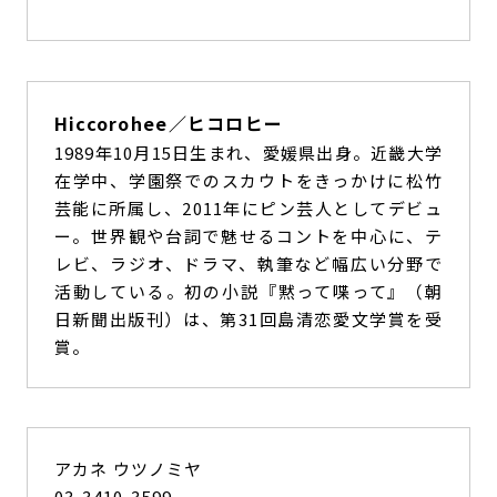
Hiccorohee／ヒコロヒー
1989年10月15日生まれ、愛媛県出身。近畿大学
在学中、学園祭でのスカウトをきっかけに松竹
芸能に所属し、2011年にピン芸人としてデビュ
ー。世界観や台詞で魅せるコントを中心に、テ
レビ、ラジオ、ドラマ、執筆など幅広い分野で
活動している。初の小説『黙って喋って』（朝
日新聞出版刊）は、第31回島清恋愛文学賞を受
賞。
アカネ ウツノミヤ
03-3410-3599