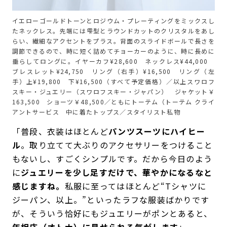
イエローゴールドトーンとロジウム・プレーティングをミックスし
たネックレス。先端には雫型とラウンドカットのクリスタルをあし
らい、繊細なアクセントをプラス。背面のスライドボールで長さを
調節できるので、時に短く詰めてチョーカーのように、時に長めに
垂らしてロングに。イヤーカフ¥28,600 ネックレス¥44,000
ブレスレット¥24,750 リング（右手）¥16,500 リング（左
手）上¥19,800 下¥16,500（すべて予定価格）／以上スワロフ
スキー・ジュエリー（スワロフスキー・ジャパン） ジャケット￥
163,500 ショーツ￥48,500／ともにトーテム（トーテム クライ
アントサービス 中に着たトップス／スタイリスト私物
「普段、衣装はほとんど
パンツスーツにハイヒー
ル
。取り立てて大ぶりのアクセサリーをつけること
もないし、すごくシンプルです。だから今日のよう
に
ジュエリーを少し足すだけで、華やかになるなと
感じますね。
私服に至ってはほとんど“Tシャツに
ジーパン、以上。”といったラフな服装ばかりです
が、そういう恰好にもジュエリーがポンとあると、