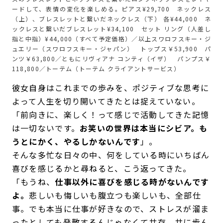
ードして、表情の変化を楽しめる。ピアス¥29,700 ネックレス
（上）、ブレスレットと繋いだネックレス（下） 各¥44,000 ネ
ックレスと繋いだブレスレット¥34,100 セット リング（人差し
指と中指）¥44,000（すべて予定価格）／以上スワロフスキー・ジ
ュエリー（スワロフスキー・ジャパン） トップス￥53,900 パ
ンツ￥63,800／ともにリヴィアナ コンティ（イザ） パンプス￥
118,800／トーテム（トーテム クライアントサービス）
彼女自身はこれまでの歩みを、ポジティブな思考に
よって人生を切り開いてきたとは捉えていない。
「前向きに、楽しく！って感じで活動してきた記憶
は一切ないです。
お笑いの世界は本当にシビア。も
うとにかく、やるしかないんです
」。
そんな多忙な日々の中、何をしている時にいちばん
喜びを感じるかと尋ねると、こう返ってきた。
「もうね、
仕事以外に喜びを感じる時がないんです
よ。
悲しいも悔しいも腹立つも楽しいも、全部仕
事。でも本当に仕事が好きなので、ストレスが溜ま
ったとしても発散するんじゃなくて共存。共に歩ん