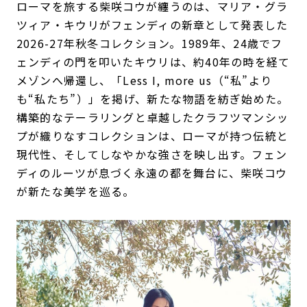
ローマを旅する柴咲コウが纏うのは、マリア・グラ
ツィア・キウリがフェンディの新章として発表した
2026-27年秋冬コレクション。1989年、24歳でフ
ェンディの門を叩いたキウリは、約40年の時を経て
メゾンへ帰還し、「Less I, more us（“私”より
も“私たち”）」を掲げ、新たな物語を紡ぎ始めた。
構築的なテーラリングと卓越したクラフツマンシッ
プが織りなすコレクションは、ローマが持つ伝統と
現代性、そしてしなやかな強さを映し出す。フェン
ディのルーツが息づく永遠の都を舞台に、柴咲コウ
が新たな美学を巡る。