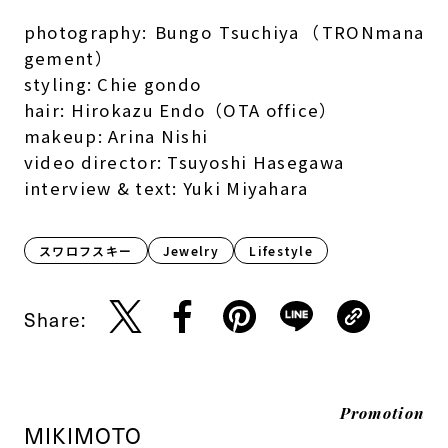
photography: Bungo Tsuchiya（TRONmana
gement）
styling: Chie gondo
hair: Hirokazu Endo（OTA office）
makeup: Arina Nishi
video director: Tsuyoshi Hasegawa
interview & text: Yuki Miyahara
スワロフスキー
Jewelry
Lifestyle​
Share:
Promotion
MIKIMOTO