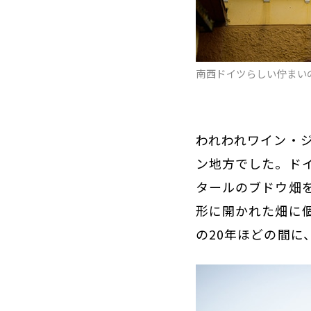
南西ドイツらしい佇まい
われわれワイン・
ン地方でした。ドイ
タールのブドウ畑
形に開かれた畑に
の20年ほどの間