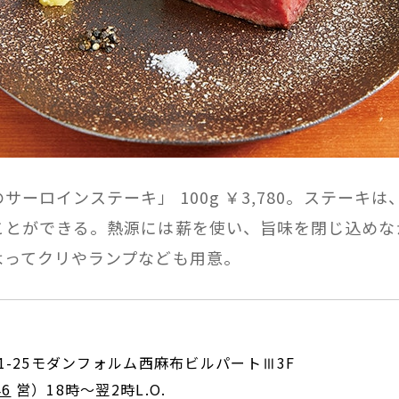
ーロインステーキ」 100g ￥3,780。ステーキは
ことができる。熱源には薪を使い、旨味を閉じ込めな
よってクリやランプなども用意。
ノ
11-25モダンフォルム西麻布ビルパートⅢ3F
46
営）18時～翌2時L.O.