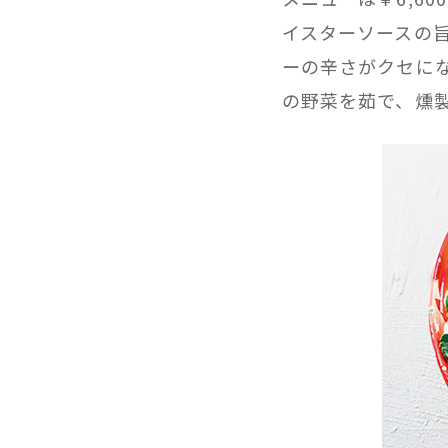
イスターソースの
ーの辛さがクセに
の野菜を茹で、燻