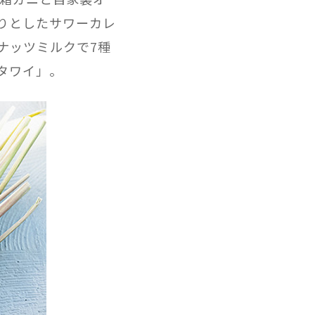
りとしたサワーカレ
ナッツミルクで7種
タワイ」。