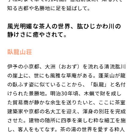
知る古都や名勝地に足を延ばして。
風光明媚な茶人の世界、肱ひじかわ川の
静けさに癒やされて。
臥龍山荘
伊予の小京都、大洲（おおず）を流れる清流肱川
の崖上に、世にも風雅な草庵がある。蓬莱山が龍
の臥ふす姿に似ていることから、「臥龍」と名付
けられた景勝地。明治30年頃、木蝋で財を成し
た貿易商が静かな余生を送りたいと、ここに茶室
建築家や京都の名大工を迎え、渾身の別荘を完成
させた。建物の随所に四季を楽しむ粋な細工を施
し、客人をもてなす。茶の湯の世界を愛する粋人