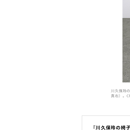
川久保玲
真右）。Cha
『川久保玲の椅