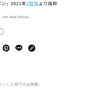
ン」2021年
7月号
より抜粋
 text: Maki Shibata
子
インした椅子の企画展。