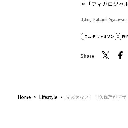
＊「フィガロジャポ
styling: Natsumi Ogasawara
コム デ ギャルソン
椅
Share:
Home
Lifestyle
見逃せない！ 川久保玲がデザ